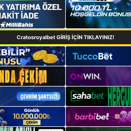
Cratosroyalbet GİRİŞ İÇİN TIKLAYINIZ!