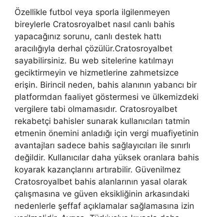
Özellikle futbol veya sporla ilgilenmeyen
bireylerle Cratosroyalbet nasıl canlı bahis
yapacağınız sorunu, canlı destek hattı
aracılığıyla derhal çözülür.Cratosroyalbet
sayabilirsiniz. Bu web sitelerine katılmayı
geciktirmeyin ve hizmetlerine zahmetsizce
erişin. Birincil neden, bahis alanının yabancı bir
platformdan faaliyet göstermesi ve ülkemizdeki
vergilere tabi olmamasıdır. Cratosroyalbet
rekabetçi bahisler sunarak kullanıcıları tatmin
etmenin önemini anladığı için vergi muafiyetinin
avantajları sadece bahis sağlayıcıları ile sınırlı
değildir. Kullanıcılar daha yüksek oranlara bahis
koyarak kazançlarını artırabilir. Güvenilmez
Cratosroyalbet bahis alanlarının yasal olarak
çalışmasına ve güven eksikliğinin arkasındaki
nedenlerle şeffaf açıklamalar sağlamasına izin