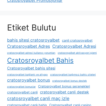
Cratosroyalbet Promosyonlar
Etiket Bulutu
bahis sitesi cratosroyalbet
canli cratosroyalbet
Cratosroyalbet Adres
Cratosroyalbet Adresi
cratosroyalbet adresi kullanıcı yorumları
cratosroyalbet aktivasyon i̇şlemi
Cratosroyalbet Bahis
Cratosroyalbet bahis sitesi
cratosroyalbet bağlantı ve altyapı
cratosroyalbet bağımsız bahis siteleri
cratosroyalbet bonus
cratosroyalbet bonus destek
Cratosroyalbet bonus seçenekleri
cratosroyalbet bonuslar
cratosroyalbet canli destek
cratosroyalbet canli
cratosroyalbet canli maç izle
cratosroyalbet canlı bahis
Cratosroyalbet canlı casino