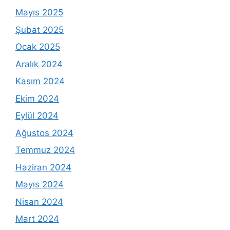
Mayıs 2025
Şubat 2025
Ocak 2025
Aralık 2024
Kasım 2024
Ekim 2024
Eylül 2024
Ağustos 2024
Temmuz 2024
Haziran 2024
Mayıs 2024
Nisan 2024
Mart 2024