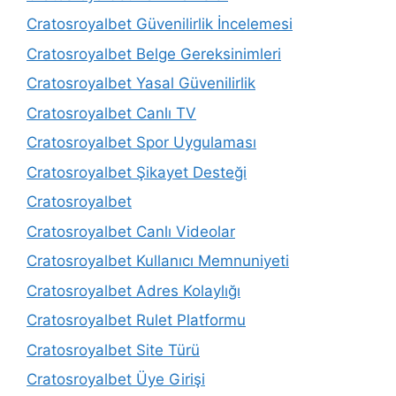
Cratosroyalbet Güvenilirlik İncelemesi
Cratosroyalbet Belge Gereksinimleri
Cratosroyalbet Yasal Güvenilirlik
Cratosroyalbet Canlı TV
Cratosroyalbet Spor Uygulaması
Cratosroyalbet Şikayet Desteği
Cratosroyalbet
Cratosroyalbet Canlı Videolar
Cratosroyalbet Kullanıcı Memnuniyeti
Cratosroyalbet Adres Kolaylığı
Cratosroyalbet Rulet Platformu
Cratosroyalbet Site Türü
Cratosroyalbet Üye Girişi