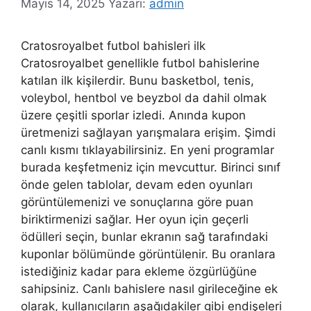
Mayıs 14, 2025
Yazarı:
admin
Cratosroyalbet futbol bahisleri ilk
Cratosroyalbet genellikle futbol bahislerine
katılan ilk kişilerdir. Bunu basketbol, ​​tenis,
voleybol, hentbol ve beyzbol da dahil olmak
üzere çeşitli sporlar izledi. Anında kupon
üretmenizi sağlayan yarışmalara erişim. Şimdi
canlı kısmı tıklayabilirsiniz. En yeni programlar
burada keşfetmeniz için mevcuttur. Birinci sınıf
önde gelen tablolar, devam eden oyunları
görüntülemenizi ve sonuçlarına göre puan
biriktirmenizi sağlar. Her oyun için geçerli
ödülleri seçin, bunlar ekranın sağ tarafındaki
kuponlar bölümünde görüntülenir. Bu oranlara
istediğiniz kadar para ekleme özgürlüğüne
sahipsiniz. Canlı bahislere nasıl girileceğine ek
olarak, kullanıcıların aşağıdakiler gibi endişeleri