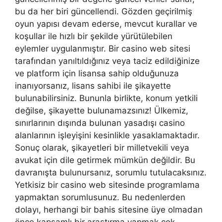
bu da her biri güncellendi. Gözden geçirilmiş
oyun yapısı devam ederse, mevcut kurallar ve
koşullar ile hızlı bir şekilde yürütülebilen
eylemler uygulanmıştır. Bir casino web sitesi
tarafından yanıltıldığınız veya taciz edildiğinize
ve platform için lisansa sahip olduğunuza
inanıyorsanız, lisans sahibi ile şikayette
bulunabilirsiniz. Bununla birlikte, konum yetkili
değilse, şikayette bulunamazsınız! Ülkemiz,
sınırlarının dışında bulunan yasadışı casino
alanlarının işleyişini kesinlikle yasaklamaktadır.
Sonuç olarak, şikayetleri bir milletvekili veya
avukat için dile getirmek mümkün değildir. Bu
davranışta bulunursanız, sorumlu tutulacaksınız.
Yetkisiz bir casino web sitesinde programlama
yapmaktan sorumlusunuz. Bu nedenlerden
dolayı, herhangi bir bahis sitesine üye olmadan