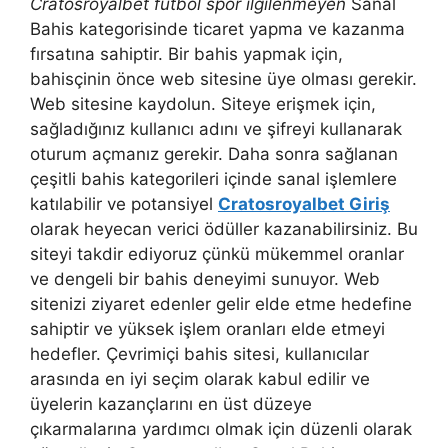
Cratosroyalbet futbol spor i̇lgilenmeyen
Sanal
Bahis kategorisinde ticaret yapma ve kazanma
fırsatına sahiptir. Bir bahis yapmak için,
bahisçinin önce web sitesine üye olması gerekir.
Web sitesine kaydolun. Siteye erişmek için,
sağladığınız kullanıcı adını ve şifreyi kullanarak
oturum açmanız gerekir. Daha sonra sağlanan
çeşitli bahis kategorileri içinde sanal işlemlere
katılabilir ve potansiyel
Cratosroyalbet Giriş
olarak heyecan verici ödüller kazanabilirsiniz. Bu
siteyi takdir ediyoruz çünkü mükemmel oranlar
ve dengeli bir bahis deneyimi sunuyor. Web
sitenizi ziyaret edenler gelir elde etme hedefine
sahiptir ve yüksek işlem oranları elde etmeyi
hedefler. Çevrimiçi bahis sitesi, kullanıcılar
arasında en iyi seçim olarak kabul edilir ve
üyelerin kazançlarını en üst düzeye
çıkarmalarına yardımcı olmak için düzenli olarak