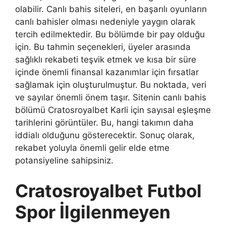
olabilir. Canlı bahis siteleri, en başarılı oyunların
canlı bahisler olması nedeniyle yaygın olarak
tercih edilmektedir. Bu bölümde bir pay olduğu
için. Bu tahmin seçenekleri, üyeler arasında
sağlıklı rekabeti teşvik etmek ve kısa bir süre
içinde önemli finansal kazanımlar için fırsatlar
sağlamak için oluşturulmuştur. Bu noktada, veri
ve sayılar önemli önem taşır. Sitenin canlı bahis
bölümü Cratosroyalbet Karli için sayısal eşleşme
tarihlerini görüntüler. Bu, hangi takımın daha
iddialı olduğunu gösterecektir. Sonuç olarak,
rekabet yoluyla önemli gelir elde etme
potansiyeline sahipsiniz.
Cratosroyalbet Futbol
Spor İlgilenmeyen