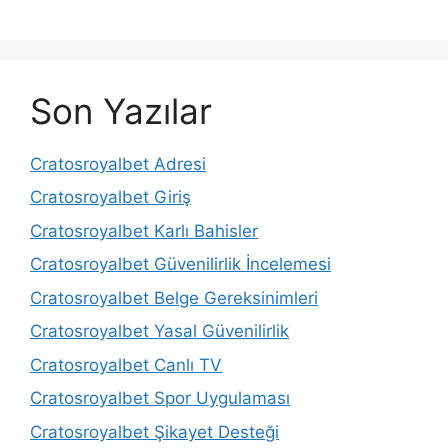
Son Yazılar
Cratosroyalbet Adresi
Cratosroyalbet Giriş
Cratosroyalbet Karlı Bahisler
Cratosroyalbet Güvenilirlik İncelemesi
Cratosroyalbet Belge Gereksinimleri
Cratosroyalbet Yasal Güvenilirlik
Cratosroyalbet Canlı TV
Cratosroyalbet Spor Uygulaması
Cratosroyalbet Şikayet Desteği