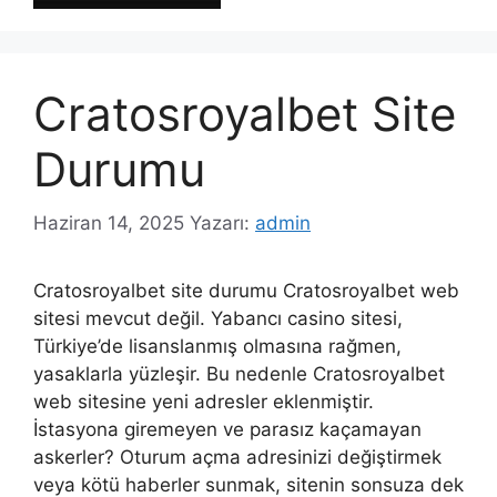
Cratosroyalbet Site
Durumu
Haziran 14, 2025
Yazarı:
admin
Cratosroyalbet site durumu Cratosroyalbet web
sitesi mevcut değil. Yabancı casino sitesi,
Türkiye’de lisanslanmış olmasına rağmen,
yasaklarla yüzleşir. Bu nedenle Cratosroyalbet
web sitesine yeni adresler eklenmiştir.
İstasyona giremeyen ve parasız kaçamayan
askerler? Oturum açma adresinizi değiştirmek
veya kötü haberler sunmak, sitenin sonsuza dek