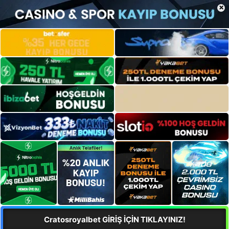
×
Cratosroyalbet GİRİŞ İÇİN TIKLAYINIZ!