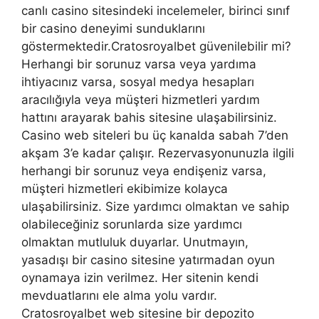
canlı casino sitesindeki incelemeler, birinci sınıf
bir casino deneyimi sunduklarını
göstermektedir.Cratosroyalbet güvenilebilir mi?
Herhangi bir sorunuz varsa veya yardıma
ihtiyacınız varsa, sosyal medya hesapları
aracılığıyla veya müşteri hizmetleri yardım
hattını arayarak bahis sitesine ulaşabilirsiniz.
Casino web siteleri bu üç kanalda sabah 7’den
akşam 3’e kadar çalışır. Rezervasyonunuzla ilgili
herhangi bir sorunuz veya endişeniz varsa,
müşteri hizmetleri ekibimize kolayca
ulaşabilirsiniz. Size yardımcı olmaktan ve sahip
olabileceğiniz sorunlarda size yardımcı
olmaktan mutluluk duyarlar. Unutmayın,
yasadışı bir casino sitesine yatırmadan oyun
oynamaya izin verilmez. Her sitenin kendi
mevduatlarını ele alma yolu vardır.
Cratosroyalbet web sitesine bir depozito