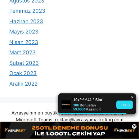
Ağustos 2023
Temmuz 2023
Haziran 2023
Mayıs 2023
Nisan 2023
Mart 2023
Şubat 2023
Ocak 2023
Aralık 2022
Avrasya'nın en büyük reklam platformunda olmak için
Microsoft Teams:
reklam@avrasyamarketing.com
×
adresimizden veya Telegram: @Avrasyamarketing
adresimizden irtibat kurabilirsiniz. (Tek iletişim