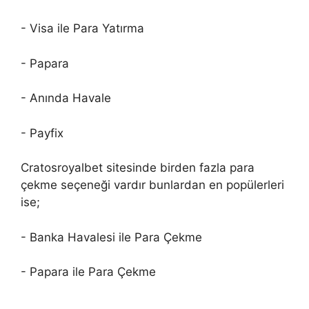
- Visa ile Para Yatırma
- Papara
- Anında Havale
- Payfix
Cratosroyalbet sitesinde birden fazla para
çekme seçeneği vardır bunlardan en popülerleri
ise;
- Banka Havalesi ile Para Çekme
- Papara ile Para Çekme