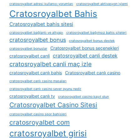
cratosroyalbet adresi kullanıcı yorumları
cratosroyalbet aktivasyon i̇şlemi
Cratosroyalbet Bahis
Cratosroyalbet bahis sitesi
cratosroyalbet bağlantı ve altyapı
cratosroyalbet bağımsız bahis siteleri
cratosroyalbet bonus
cratosroyalbet bonus destek
Cratosroyalbet bonus seçenekleri
cratosroyalbet bonuslar
cratosroyalbet canli destek
cratosroyalbet canli
cratosroyalbet canli maç izle
cratosroyalbet canlı bahis
Cratosroyalbet canlı casino
cratosroyalbet canlı casino masaları
cratosroyalbet canlı casino sever oyunu nedir
cratosroyalbet canlı tv
cratosroyalbet casino kayıt olun
Cratosroyalbet Casino Sitesi
cratosroyalbet casino spor bahisleri
cratosroyalbet com
cratosroyalbet girisi