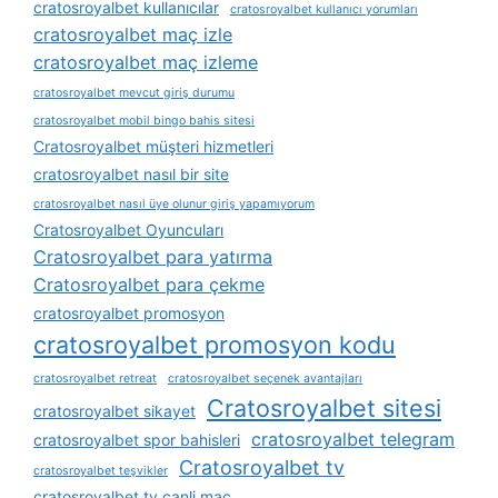
cratosroyalbet kullanıcılar
cratosroyalbet kullanıcı yorumları
cratosroyalbet maç izle
cratosroyalbet maç izleme
cratosroyalbet mevcut giriş durumu
cratosroyalbet mobil bingo bahis sitesi
Cratosroyalbet müşteri hizmetleri
cratosroyalbet nasıl bir site
cratosroyalbet nasıl üye olunur giriş yapamıyorum
Cratosroyalbet Oyuncuları
Cratosroyalbet para yatırma
Cratosroyalbet para çekme
cratosroyalbet promosyon
cratosroyalbet promosyon kodu
cratosroyalbet retreat
cratosroyalbet seçenek avantajları
Cratosroyalbet sitesi
cratosroyalbet sikayet
cratosroyalbet telegram
cratosroyalbet spor bahisleri
Cratosroyalbet tv
cratosroyalbet teşvikler
cratosroyalbet tv canli maç