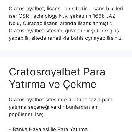
Cratosroyalbet, lisanslı bir sitedir. Lisans bilgileri
ise; GSR Technology N.V. şirketinin 1668 JAZ
Nolu, Curacao lisansı altında lisanslanmıştır.
Cratosroyalbet sitesine güvenli bir şekilde giriş
yapabilir, sitede rahatlıkla bahis oynayabilirsiniz.
Cratosroyalbet Para
Yatırma ve Çekme
Cratosroyalbet sitesinde dörtden fazla para
yatırma seçeneği vardır bunlardan en
popülerleri ise;
- Banka Havalesi ile Para Yatırma