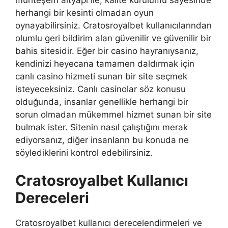
herhangi bir kesinti olmadan oyun
oynayabilirsiniz. Cratosroyalbet kullanıcılarından
olumlu geri bildirim alan güvenilir ve güvenilir bir
bahis sitesidir. Eğer bir casino hayranıysanız,
kendinizi heyecana tamamen daldırmak için
canlı casino hizmeti sunan bir site seçmek
isteyeceksiniz. Canlı casinolar söz konusu
olduğunda, insanlar genellikle herhangi bir
sorun olmadan mükemmel hizmet sunan bir site
bulmak ister. Sitenin nasıl çalıştığını merak
ediyorsanız, diğer insanların bu konuda ne
söylediklerini kontrol edebilirsiniz.
Cratosroyalbet Kullanıcı
Dereceleri
Cratosroyalbet kullanıcı derecelendirmeleri ve