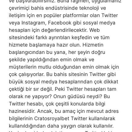
ve başvurabilirsiniz. Buna rağmen, uygulamanız
çevrimiçi bahis endüstrisinde teknoloji ve
iletişim için en popüler platformlar olan Twitter
veya Instagram, Facebook gibi sosyal medya
hesapları için değerlendirilecektir. Web
sitesindeki farklı ayrıntıları keşfedin ve tüm
hizmete başlamaya hazır olun. Hizmetin
başlangıcından bu yana, her şeyin doğru
şekilde yapıldığından emin olmak ve
müşterilerin mutlu olduğundan emin olmak için
çok çalışıyorlar. Bu bahis sitesinin Twitter gibi
büyük sosyal medya hesaplarından çok dikkat
çektiği bir sır değil. Peki Twitter hesapları tam
olarak ne yapıyor? Onun güdüsü neydi? Bu
Twitter hesabı, çok çeşitli konularda bilgi
hazinesidir. Ancak, bu amaç için mevcut adres
bilgilerinin Cratosroyalbet Twitter kullanılarak
kullanıldığından daha yaygın olarak kullanılır.