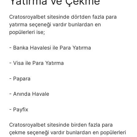
Yatırma ve Çekme
Cratosroyalbet sitesinde dörtden fazla para
yatırma seçeneği vardır bunlardan en
popülerleri ise;
- Banka Havalesi ile Para Yatırma
- Visa ile Para Yatırma
- Papara
- Anında Havale
- Payfix
Cratosroyalbet sitesinde birden fazla para
çekme seçeneği vardır bunlardan en popülerleri