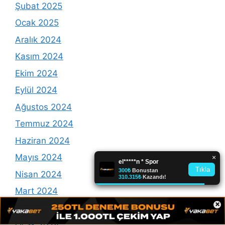
Şubat 2025
Ocak 2025
Aralık 2024
Kasım 2024
Ekim 2024
Eylül 2024
Ağustos 2024
Temmuz 2024
Haziran 2024
Mayıs 2024
Nisan 2024
Mart 2024
×
Şubat 2024
Ocak 2024