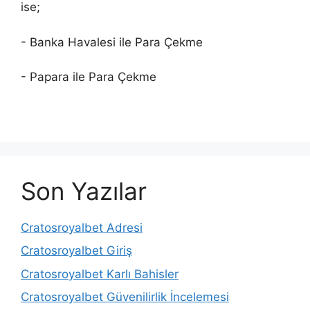
ise;
- Banka Havalesi ile Para Çekme
- Papara ile Para Çekme
Son Yazılar
Cratosroyalbet Adresi
Cratosroyalbet Giriş
Cratosroyalbet Karlı Bahisler
Cratosroyalbet Güvenilirlik İncelemesi