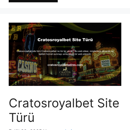
Cratosroyalbet Site
Türü