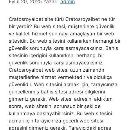
Eylül 20, 2025
Yazarı:
admin
Cratosroyalbet site türü Cratosroyalbet ne tür
bir yerdir? Bu web sitesi, müşterilere güvenlik
ve kaliteli hizmet sunmayı amaçlayan bir web
sitesidir. Bu web sitesini kullanırken herhangi bir
güvenlik sorunuyla karşılaşmayacaksınız. Bahis
sitesinin içeriğini kullanırken, herhangi bir
güvenlik sorunuyla karşılaşmayacaksınız.
Cratosroyalbet web sitesi uzun zamandır
müşterilerine hizmet vermektedir ve oldukça
güvenlidir. Web sitesini açmak için, tarayıcınıza
güncellenmiş bahis sitesi adresi bilgilerini
girmeniz gerekir. Web sitesi adresini aldıktan
sonra, web sitesini sorunsuz bir şekilde
kullanmaya başlayabilirsiniz. Bu web sitesini
açmak için tarayıcınıza geçerli web sitesi
adresini girmeniz gerekir. Tarayıcıdaki adres