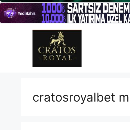
İçeriğe
atla
cratosroyalbet m