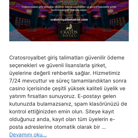
Cratosroyalbet giriş talimatları güvenilir ödeme
seçenekleri ve güvenli lisanslarla şirket,
üyelerine değerli rehberlik sağlar. Hizmetimiz
7/24 mevcuttur ve süreç tamamlandıktan sonra
casino içerisinde çeşitli yüksek kaliteli üyelik ve
yatırım fırsatları sunuyoruz. E-postayı gelen
kutunuzda bulamazsanız, spam klasörünüzü de
kontrol ettiğinizden emin olun. Siteye kayıt
olduğunuz anda, kayıt olan tüm üyelerin e-
posta adreslerine otomatik olarak bir …
Devamını oku…