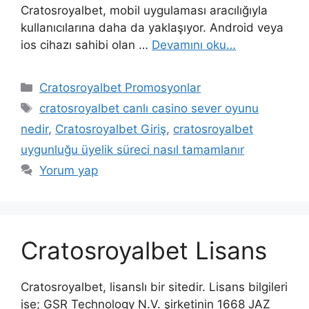
Cratosroyalbet, mobil uygulaması aracılığıyla
kullanıcılarına daha da yaklaşıyor. Android veya
ios cihazı sahibi olan …
Devamını oku…
Kategoriler
Cratosroyalbet Promosyonlar
Etiketler
cratosroyalbet canlı casino sever oyunu
nedir
,
Cratosroyalbet Giriş
,
cratosroyalbet
uygunluğu üyelik süreci nasıl tamamlanır
Yorum yap
Cratosroyalbet Lisans
Cratosroyalbet, lisanslı bir sitedir. Lisans bilgileri
ise; GSR Technology N.V. şirketinin 1668 JAZ