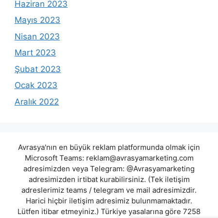
Haziran 2023
Mayıs 2023
Nisan 2023
Mart 2023
Şubat 2023
Ocak 2023
Aralık 2022
Avrasya'nın en büyük reklam platformunda olmak için
Microsoft Teams:
reklam@avrasyamarketing.com
adresimizden veya Telegram: @Avrasyamarketing
adresimizden irtibat kurabilirsiniz. (Tek iletişim
adreslerimiz teams / telegram ve mail adresimizdir.
Harici hiçbir iletişim adresimiz bulunmamaktadır.
Lütfen itibar etmeyiniz.) Türkiye yasalarına göre 7258