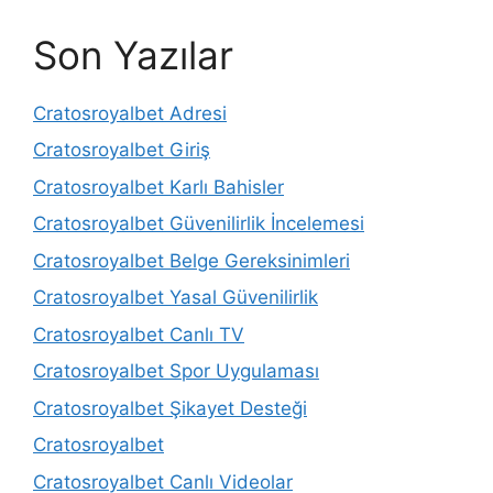
Son Yazılar
Cratosroyalbet Adresi
Cratosroyalbet Giriş
Cratosroyalbet Karlı Bahisler
Cratosroyalbet Güvenilirlik İncelemesi
Cratosroyalbet Belge Gereksinimleri
Cratosroyalbet Yasal Güvenilirlik
Cratosroyalbet Canlı TV
Cratosroyalbet Spor Uygulaması
Cratosroyalbet Şikayet Desteği
Cratosroyalbet
Cratosroyalbet Canlı Videolar