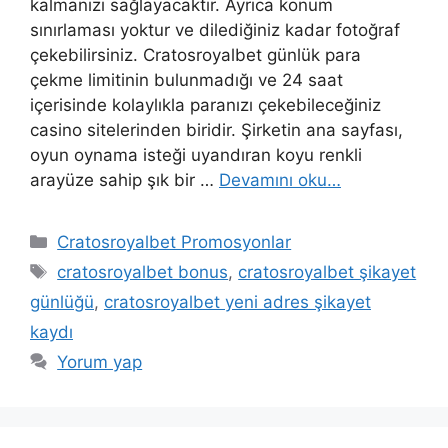
kalmanızı sağlayacaktır. Ayrıca konum
sınırlaması yoktur ve dilediğiniz kadar fotoğraf
çekebilirsiniz. Cratosroyalbet günlük para
çekme limitinin bulunmadığı ve 24 saat
içerisinde kolaylıkla paranızı çekebileceğiniz
casino sitelerinden biridir. Şirketin ana sayfası,
oyun oynama isteği uyandıran koyu renkli
arayüze sahip şık bir …
Devamını oku…
Kategoriler
Cratosroyalbet Promosyonlar
Etiketler
cratosroyalbet bonus
,
cratosroyalbet şikayet
günlüğü
,
cratosroyalbet yeni adres şikayet
kaydı
Yorum yap