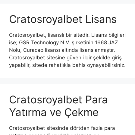
Cratosroyalbet Lisans
Cratosroyalbet, lisanslı bir sitedir. Lisans bilgileri
ise; GSR Technology N.V. şirketinin 1668 JAZ
Nolu, Curacao lisansı altında lisanslanmıştır.
Cratosroyalbet sitesine güvenli bir şekilde giriş
yapabilir, sitede rahatlıkla bahis oynayabilirsiniz.
Cratosroyalbet Para
Yatırma ve Çekme
Cratosroyalbet sitesinde dörtden fazla para