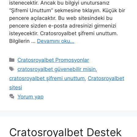
istenecektir. Ancak bu bilgiyi unutursanız
“Şifremi Unuttum” sekmesine tıklayın. Küçük bir
pencere açılacaktır. Bu web sitesindeki bu
pencere sizden e-posta adresinizi girmenizi
isteyecektir. Cratosroyalbet şifremi unuttum.
Bilgilerin …
Devamını oku…
Kategoriler
Cratosroyalbet Promosyonlar
Etiketler
cratosroyalbet güvenebilir misin
,
cratosroyalbet şifremi unuttum
,
Cratosroyalbet
sitesi
Yorum yap
Cratosroyalbet Destek