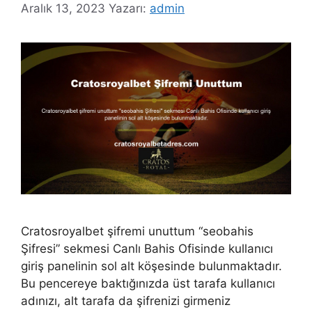
Aralık 13, 2023
Yazarı:
admin
Cratosroyalbet şifremi unuttum “seobahis
Şifresi” sekmesi Canlı Bahis Ofisinde kullanıcı
giriş panelinin sol alt köşesinde bulunmaktadır.
Bu pencereye baktığınızda üst tarafa kullanıcı
adınızı, alt tarafa da şifrenizi girmeniz