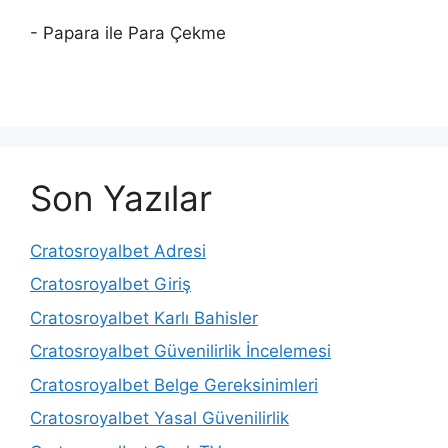
- Papara ile Para Çekme
Son Yazılar
Cratosroyalbet Adresi
Cratosroyalbet Giriş
Cratosroyalbet Karlı Bahisler
Cratosroyalbet Güvenilirlik İncelemesi
Cratosroyalbet Belge Gereksinimleri
Cratosroyalbet Yasal Güvenilirlik