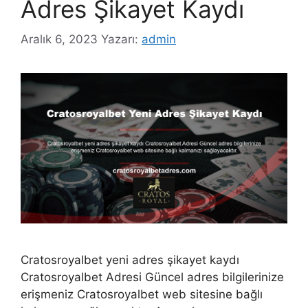
Adres Şikayet Kaydı
Aralık 6, 2023
Yazarı:
admin
Cratosroyalbet yeni adres şikayet kaydı
Cratosroyalbet Adresi Güncel adres bilgilerinize
erişmeniz Cratosroyalbet web sitesine bağlı