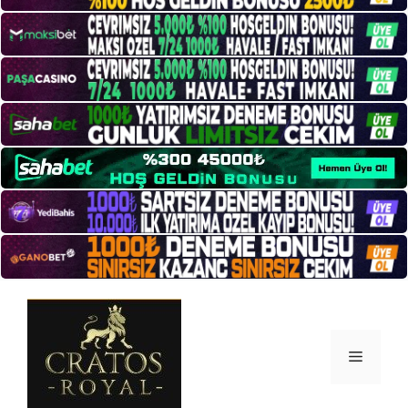
İçeriğe
atla
Menü