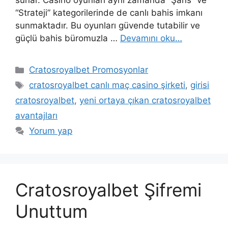
sunar. Casino oyunları aynı zamanda “Şans” ve
“Strateji” kategorilerinde de canlı bahis imkanı
sunmaktadır. Bu oyunları güvende tutabilir ve
güçlü bahis büromuzla …
Devamını oku…
Kategoriler
Cratosroyalbet Promosyonlar
Etiketler
cratosroyalbet canlı maç casino şirketi
,
girisi
cratosroyalbet
,
yeni ortaya çıkan cratosroyalbet
avantajları
Yorum yap
Cratosroyalbet Şifremi
Unuttum