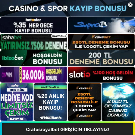
×
Cratosroyalbet GİRİŞ İÇİN TIKLAYINIZ!