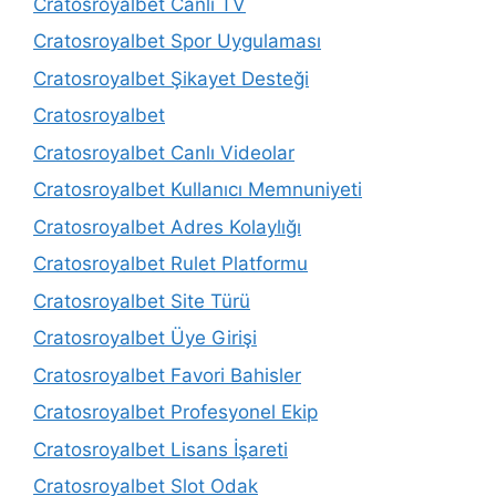
Cratosroyalbet Canlı TV
Cratosroyalbet Spor Uygulaması
Cratosroyalbet Şikayet Desteği
Cratosroyalbet
Cratosroyalbet Canlı Videolar
Cratosroyalbet Kullanıcı Memnuniyeti
Cratosroyalbet Adres Kolaylığı
Cratosroyalbet Rulet Platformu
Cratosroyalbet Site Türü
Cratosroyalbet Üye Girişi
Cratosroyalbet Favori Bahisler
Cratosroyalbet Profesyonel Ekip
Cratosroyalbet Lisans İşareti
Cratosroyalbet Slot Odak