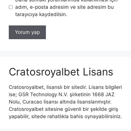
adım, e-posta adresim ve site adresim bu
tarayıcıya kaydedilsin.
Cratosroyalbet Lisans
Cratosroyalbet, lisanslı bir sitedir. Lisans bilgileri
ise; GSR Technology N.V. şirketinin 1668 JAZ
Nolu, Curacao lisansı altında lisanslanmıştır.
Cratosroyalbet sitesine güvenli bir şekilde giriş
yapabilir, sitede rahatlıkla bahis oynayabilirsiniz.