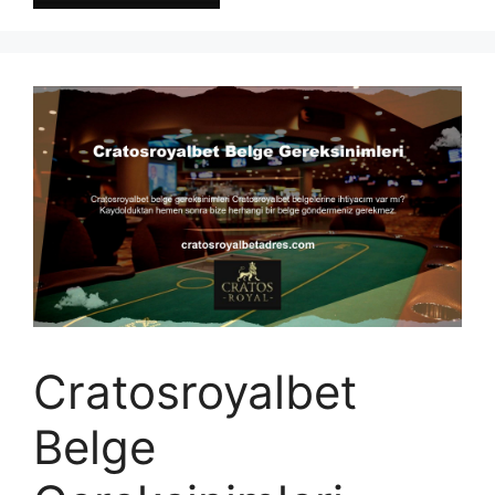
Cratosroyalbet
Belge