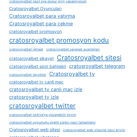
cratosroyalbet nasıl üye olunur giriş yapamıyorum
Cratosroyalbet Oyuncuları
Cratosroyalbet para yatırma
Cratosroyalbet para çekme
cratosroyalbet promosyon
cratosroyalbet promosyon kodu
cratosroyalbet retreat
cratosroyalbet seçenek avantajları
Cratosroyalbet sitesi
cratosroyalbet sikayet
cratosroyalbet telegram
cratosroyalbet spor bahisleri
Cratosroyalbet tv
cratosroyalbet teşvikler
cratosroyalbet tv canli maç
cratosroyalbet tv canli maç izle
cratosroyalbet tv izle
cratosroyalbet twitter
cratosroyalbet türkiye’ye güvenebilir miyim
cratosroyalbet uygunluğu üyelik süreci nasıl tamamlanır
Cratosroyalbet web sitesi
cratosroyalbet web sitesine nasıl erişilir