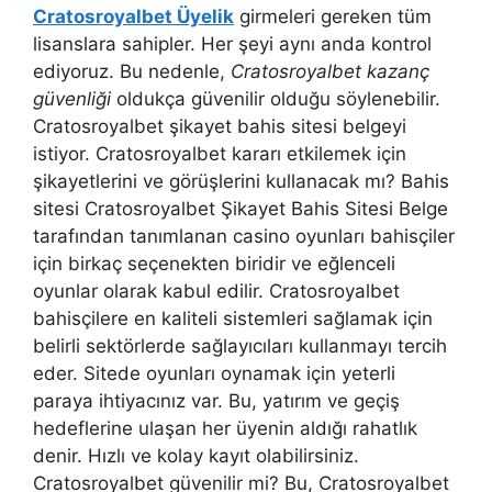
Cratosroyalbet Üyelik
girmeleri gereken tüm
lisanslara sahipler. Her şeyi aynı anda kontrol
ediyoruz. Bu nedenle,
Cratosroyalbet kazanç
güvenliği
oldukça güvenilir olduğu söylenebilir.
Cratosroyalbet şikayet bahis sitesi belgeyi
istiyor. Cratosroyalbet kararı etkilemek için
şikayetlerini ve görüşlerini kullanacak mı? Bahis
sitesi Cratosroyalbet Şikayet Bahis Sitesi Belge
tarafından tanımlanan casino oyunları bahisçiler
için birkaç seçenekten biridir ve eğlenceli
oyunlar olarak kabul edilir. Cratosroyalbet
bahisçilere en kaliteli sistemleri sağlamak için
belirli sektörlerde sağlayıcıları kullanmayı tercih
eder. Sitede oyunları oynamak için yeterli
paraya ihtiyacınız var. Bu, yatırım ve geçiş
hedeflerine ulaşan her üyenin aldığı rahatlık
denir. Hızlı ve kolay kayıt olabilirsiniz.
Cratosroyalbet güvenilir mi? Bu, Cratosroyalbet