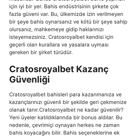
için iyi bir yer. Bahis endüstrisinin şirkete çok
fazla güveni var. Bu, ülkemizde izin verilmeyen
bir şeye bahis oynarsanız ve kötü bir şeye sahip
olursanız, mahkemeye gidip haklarınızı
isteyemezsiniz. Cratosroyalbet kendisi için
geçerli olan kurallara ve yasalara uyması
gereken bir şirket türüdür.
Cratosroyalbet Kazanç
Güvenliği
Cratosroyalbet bahisleri para kazanmanıza ve
kazançlarınızı güvenli bir şekilde geri çekmenize
olanak tanır.Cratosroyalbet ne kadar güvenilir?
Yeni üyeler katıldıklarında bir bonus aldılar. Bu
nedenle, çevrimiçi oynayan herkes ne zaman
bahis koyacağını bilir. Bahis seçeneklerine ek