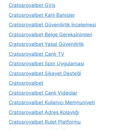
Cratosroyalbet Giriş
Cratosroyalbet Karlı Bahisler
Cratosroyalbet Güvenilirlik İncelemesi
Cratosroyalbet Belge Gereksinimleri
Cratosroyalbet Yasal Güvenilirlik
Cratosroyalbet Canlı TV
Cratosroyalbet Spor Uygulaması
Cratosroyalbet Şikayet Desteği
Cratosroyalbet
Cratosroyalbet Canlı Videolar
Cratosroyalbet Kullanıcı Memnuniyeti
Cratosroyalbet Adres Kolaylığı
Cratosroyalbet Rulet Platformu