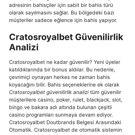
adresinin bahisçiler için sabit bir bahis türü
olarak sayılmasını sağlar. Bu bölgedeki bazı
müşteriler sadece eğlence için bahis yapıyor.
Cratosroyalbet Güvenilirlik
Analizi
Cratosroyalbet ne kadar güvenilir? Yeni üyeler
katıldıklarında bir bonus aldılar. Bu nedenle,
çevrimiçi oynayan herkes ne zaman bahis
koyacağını bilir. Bahis seçeneklerine ek olarak
Cratosroyalbet güvenilirlik analizi
tüm güvenilir
müşterilere casino, poker, rulet, blackjack, slot,
bingo ve bakara adı altında bulunan çeşitli
casino programları sunmaya devam ediyor.
Cratosroyalbet Doutbrands Belgesi Arasındaki
Otomatik. Cratosroyalbet de otomatik sistemin