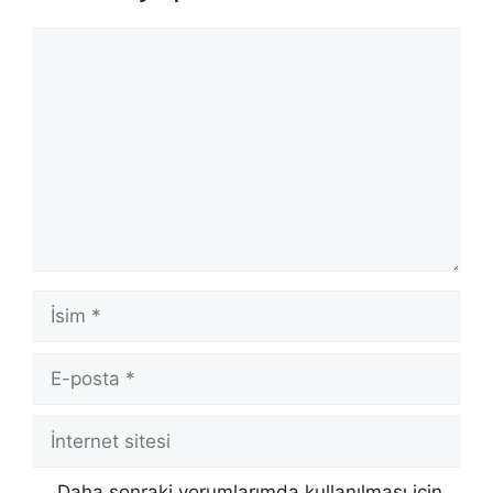
Yorum
İsim
E-
posta
İnternet
sitesi
Daha sonraki yorumlarımda kullanılması için