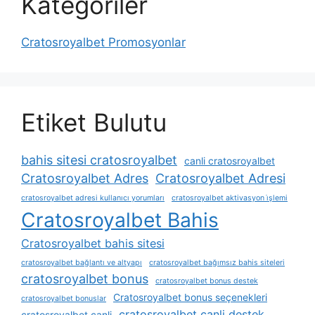
Kategoriler
Cratosroyalbet Promosyonlar
Etiket Bulutu
bahis sitesi cratosroyalbet
canli cratosroyalbet
Cratosroyalbet Adres
Cratosroyalbet Adresi
cratosroyalbet adresi kullanıcı yorumları
cratosroyalbet aktivasyon i̇şlemi
Cratosroyalbet Bahis
Cratosroyalbet bahis sitesi
cratosroyalbet bağlantı ve altyapı
cratosroyalbet bağımsız bahis siteleri
cratosroyalbet bonus
cratosroyalbet bonus destek
Cratosroyalbet bonus seçenekleri
cratosroyalbet bonuslar
cratosroyalbet canli destek
cratosroyalbet canli