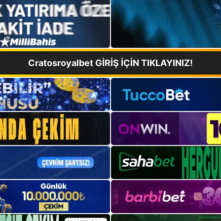
Cratosroyalbet GİRİŞ İÇİN TIKLAYINIZ!