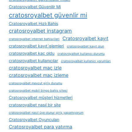
Cratosroyalbet Güvenilir Mi
cratosroyalbet güvenlir mi
Cratosroyalbet Hızlı Bahis
cratosroyalbet instagram
Cratosroyalbet kayıt
cratosroyalbet i̇nternet bahisçileri
cratosroyalbet kayıt i̇şlemleri
cratosroyalbet kayıt olun
cratosroyalbet kaç oldu
cratosroyalbet kullanıcı durumu
cratosroyalbet kullanıcılar
cratosroyalbet kullanıcı yorumları
cratosroyalbet maç izle
cratosroyalbet maç izleme
cratosroyalbet mevcut giriş durumu
cratosroyalbet mobil bingo bahis sitesi
Cratosroyalbet müşteri hizmetleri
cratosroyalbet nasıl bir site
cratosroyalbet nasıl üye olunur giriş yapamıyorum
Cratosroyalbet Oyuncuları
Cratosroyalbet para yatırma