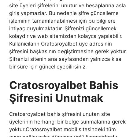
site üyeleri şifrelerini unutur ve hesaplarına asla
giriş yapmazlar. Bu nedenle şifre güncelleme
işleminin tamamlanabilmesi için bu bilgilere
ihtiyaç duyulmaktadır. Şifrenizi güncellemek
kolaydır ve web sitemizden kolayca yapılabilir.
Kullanıcıların Cratosroyalbet üye adresinin
şifresini başkasının değiştirmesine gerek yoktur.
Şifrenizi sitenin ana sayfasından yalnızca kısa
bir süre için güncelleyebilirsiniz.
Cratosroyalbet Bahis
Şifresini Unutmak
Cratosroyalbet bahis şifresini unutan site
üyelerinin herhangi bir belge sunmalarına gerek
yoktur.Cratosroyalbet mobil sitesindeki tüm
oyun sağlayıcılar dünyaca ünlü lisansörlerdir.