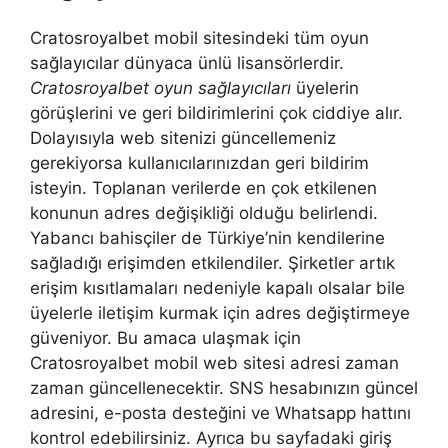
Cratosroyalbet mobil sitesindeki tüm oyun
sağlayıcılar dünyaca ünlü lisansörlerdir.
Cratosroyalbet oyun sağlayıcıları
üyelerin
görüşlerini ve geri bildirimlerini çok ciddiye alır.
Dolayısıyla web sitenizi güncellemeniz
gerekiyorsa kullanıcılarınızdan geri bildirim
isteyin. Toplanan verilerde en çok etkilenen
konunun adres değişikliği olduğu belirlendi.
Yabancı bahisçiler de Türkiye’nin kendilerine
sağladığı erişimden etkilendiler. Şirketler artık
erişim kısıtlamaları nedeniyle kapalı olsalar bile
üyelerle iletişim kurmak için adres değiştirmeye
güveniyor. Bu amaca ulaşmak için
Cratosroyalbet mobil web sitesi adresi zaman
zaman güncellenecektir. SNS hesabınızın güncel
adresini, e-posta desteğini ve Whatsapp hattını
kontrol edebilirsiniz. Ayrıca bu sayfadaki giriş