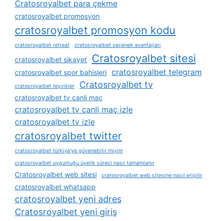
Cratosroyalbet para çekme
cratosroyalbet promosyon
cratosroyalbet promosyon kodu
cratosroyalbet retreat
cratosroyalbet seçenek avantajları
Cratosroyalbet sitesi
cratosroyalbet sikayet
cratosroyalbet telegram
cratosroyalbet spor bahisleri
Cratosroyalbet tv
cratosroyalbet teşvikler
cratosroyalbet tv canli maç
cratosroyalbet tv canli maç izle
cratosroyalbet tv izle
cratosroyalbet twitter
cratosroyalbet türkiye’ye güvenebilir miyim
cratosroyalbet uygunluğu üyelik süreci nasıl tamamlanır
Cratosroyalbet web sitesi
cratosroyalbet web sitesine nasıl erişilir
cratosroyalbet whatsapp
cratosroyalbet yeni adres
Cratosroyalbet yeni giriş