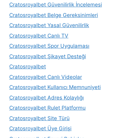
Cratosroyalbet Güvenilirlik İncelemesi
Cratosroyalbet Belge Gereksinimleri
Cratosroyalbet Yasal Güvenilirlik
Cratosroyalbet Canlı TV
Cratosroyalbet Spor Uygulaması
Cratosroyalbet Şikayet Desteği
Cratosroyalbet
Cratosroyalbet Canlı Videolar
Cratosroyalbet Kullanıcı Memnuniyeti
Cratosroyalbet Adres Kolaylığı
Cratosroyalbet Rulet Platformu
Cratosroyalbet Site Türü
Cratosroyalbet Üye Girişi