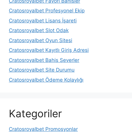
Cratosroyalbet Favori Bahisler
Cratosroyalbet Profesyonel Ekip
Cratosroyalbet Lisans İşareti
Cratosroyalbet Slot Odak
Cratosroyalbet Oyun Sitesi
Cratosroyalbet Kayıtlı Giriş Adresi
Cratosroyalbet Bahis Severler
Cratosroyalbet Site Durumu
Cratosroyalbet Ödeme Kolaylığı
Kategoriler
Cratosroyalbet Promosyonlar