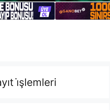
ıt i̇şlemleri