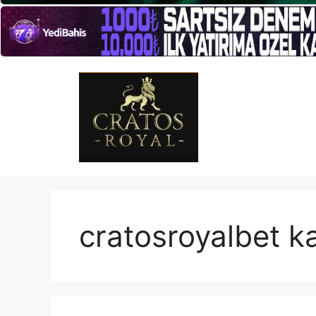
İçeriğe
atla
cratosroyalbet kay