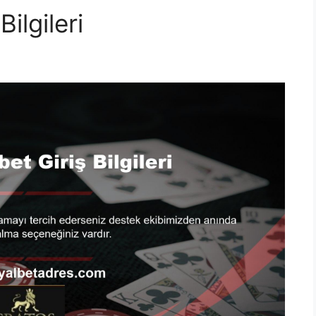
ilgileri