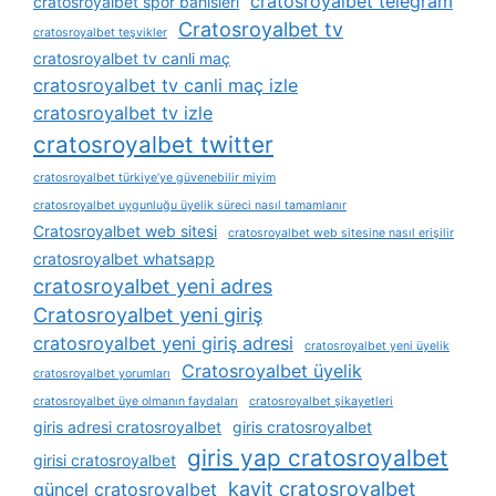
cratosroyalbet telegram
cratosroyalbet spor bahisleri
Cratosroyalbet tv
cratosroyalbet teşvikler
cratosroyalbet tv canli maç
cratosroyalbet tv canli maç izle
cratosroyalbet tv izle
cratosroyalbet twitter
cratosroyalbet türkiye’ye güvenebilir miyim
cratosroyalbet uygunluğu üyelik süreci nasıl tamamlanır
Cratosroyalbet web sitesi
cratosroyalbet web sitesine nasıl erişilir
cratosroyalbet whatsapp
cratosroyalbet yeni adres
Cratosroyalbet yeni giriş
cratosroyalbet yeni giriş adresi
cratosroyalbet yeni üyelik
Cratosroyalbet üyelik
cratosroyalbet yorumları
cratosroyalbet üye olmanın faydaları
cratosroyalbet şikayetleri
giris adresi cratosroyalbet
giris cratosroyalbet
giris yap cratosroyalbet
girisi cratosroyalbet
kayit cratosroyalbet
güncel cratosroyalbet