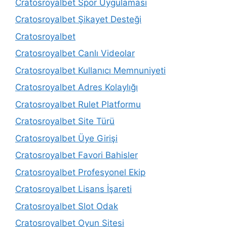
Cratosroyalbet Spor Uygulaması
Cratosroyalbet Şikayet Desteği
Cratosroyalbet
Cratosroyalbet Canlı Videolar
Cratosroyalbet Kullanıcı Memnuniyeti
Cratosroyalbet Adres Kolaylığı
Cratosroyalbet Rulet Platformu
Cratosroyalbet Site Türü
Cratosroyalbet Üye Girişi
Cratosroyalbet Favori Bahisler
Cratosroyalbet Profesyonel Ekip
Cratosroyalbet Lisans İşareti
Cratosroyalbet Slot Odak
Cratosroyalbet Oyun Sitesi