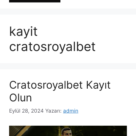
kayit
cratosroyalbet
Cratosroyalbet Kayıt
Olun
Eylül 28, 2024
Yazarı:
admin