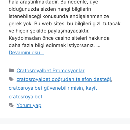
hala araştırılmaktadır. Bu nedenle, üye
olduğunuzda sizden hangi bilgilerin
istenebileceği konusunda endişelenmenize
gerek yok. Bu web sitesi bu bilgileri gizli tutacak
ve hiçbir şekilde paylaşmayacaktır.
Kaydolmadan önce casino siteleri hakkında
daha fazla bilgi edinmek istiyorsanız, …
Devamını oku…
Kategoriler
Cratosroyalbet Promosyonlar
Etiketler
cratosroyalbet doğrudan telefon desteği
,
cratosroyalbet güvenebilir misin
,
kayit
cratosroyalbet
Yorum yap