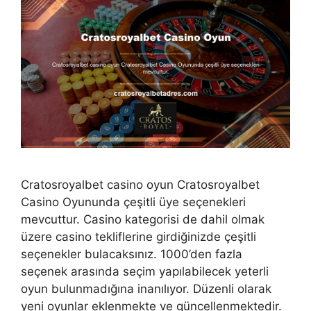
Cratosroyalbet casino oyun Cratosroyalbet
Casino Oyununda çeşitli üye seçenekleri
mevcuttur. Casino kategorisi de dahil olmak
üzere casino tekliflerine girdiğinizde çeşitli
seçenekler bulacaksınız. 1000’den fazla
seçenek arasında seçim yapılabilecek yeterli
oyun bulunmadığına inanılıyor. Düzenli olarak
yeni oyunlar eklenmekte ve güncellenmektedir.