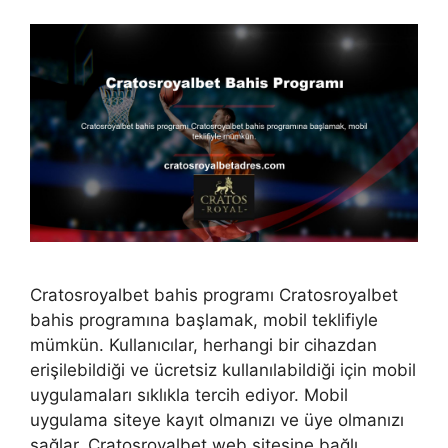
Cratosroyalbet bahis programı Cratosroyalbet
bahis programına başlamak, mobil teklifiyle
mümkün. Kullanıcılar, herhangi bir cihazdan
erişilebildiği ve ücretsiz kullanılabildiği için mobil
uygulamaları sıklıkla tercih ediyor. Mobil
uygulama siteye kayıt olmanızı ve üye olmanızı
sağlar. Cratosroyalbet web sitesine bağlı