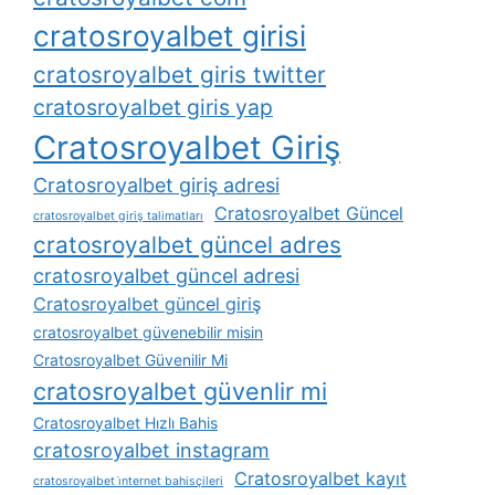
cratosroyalbet girisi
cratosroyalbet giris twitter
cratosroyalbet giris yap
Cratosroyalbet Giriş
Cratosroyalbet giriş adresi
Cratosroyalbet Güncel
cratosroyalbet giriş talimatları
cratosroyalbet güncel adres
cratosroyalbet güncel adresi
Cratosroyalbet güncel giriş
cratosroyalbet güvenebilir misin
Cratosroyalbet Güvenilir Mi
cratosroyalbet güvenlir mi
Cratosroyalbet Hızlı Bahis
cratosroyalbet instagram
Cratosroyalbet kayıt
cratosroyalbet i̇nternet bahisçileri