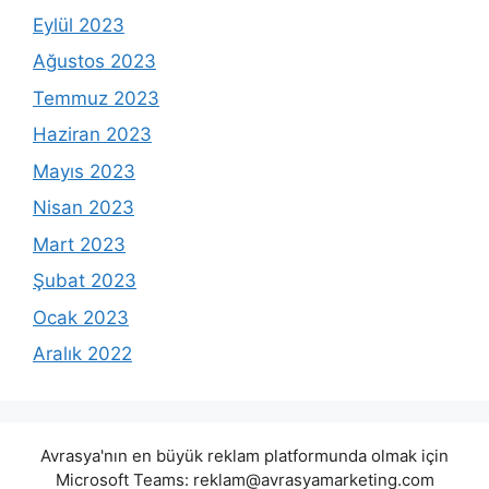
Eylül 2023
Ağustos 2023
Temmuz 2023
Haziran 2023
Mayıs 2023
Nisan 2023
Mart 2023
Şubat 2023
Ocak 2023
Aralık 2022
Avrasya'nın en büyük reklam platformunda olmak için
Microsoft Teams:
reklam@avrasyamarketing.com