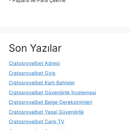
- Papara ile Para Çekme
Son Yazılar
Cratosroyalbet Adresi
Cratosroyalbet Giriş
Cratosroyalbet Karlı Bahisler
Cratosroyalbet Güvenilirlik İncelemesi
Cratosroyalbet Belge Gereksinimleri
Cratosroyalbet Yasal Güvenilirlik
Cratosroyalbet Canlı TV