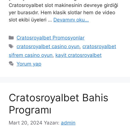
Cratosroyalbet slot makinesinin devreye girdiği
yer burasıdır. Hem klasik slotlar hem de video
slot ekibi üyeleri …
Devamını oku…
Kategoriler
Cratosroyalbet Promosyonlar
Etiketler
cratosroyalbet casino oyun
,
cratosroyalbet
şifrem casino oyun
,
kayit cratosroyalbet
Yorum yap
Cratosroyalbet Bahis
Programı
Mart 20, 2024
Yazarı:
admin