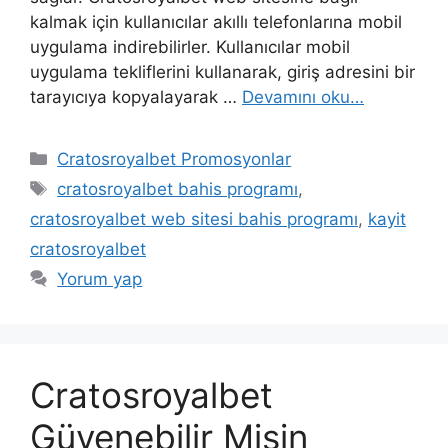
kalmak için kullanıcılar akıllı telefonlarına mobil
uygulama indirebilirler. Kullanıcılar mobil
uygulama tekliflerini kullanarak, giriş adresini bir
tarayıcıya kopyalayarak …
Devamını oku…
Kategoriler
Cratosroyalbet Promosyonlar
Etiketler
cratosroyalbet bahis programı
,
cratosroyalbet web sitesi bahis programı
,
kayit
cratosroyalbet
Yorum yap
Cratosroyalbet
Güvenebilir Misin