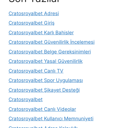
Cratosroyalbet Adresi
Cratosroyalbet Giriş
Cratosroyalbet Karlı Bahisler
Cratosroyalbet Güvenilirlik İncelemesi
Cratosroyalbet Belge Gereksinimleri
Cratosroyalbet Yasal Güvenilirlik
Cratosroyalbet Canlı TV
Cratosroyalbet Spor Uygulaması
Cratosroyalbet Şikayet Desteği
Cratosroyalbet
Cratosroyalbet Canlı Videolar
Cratosroyalbet Kullanıcı Memnuniyeti