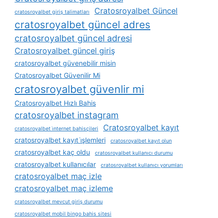
Cratosroyalbet Güncel
cratosroyalbet giriş talimatları
cratosroyalbet güncel adres
cratosroyalbet güncel adresi
Cratosroyalbet güncel giriş
cratosroyalbet güvenebilir misin
Cratosroyalbet Güvenilir Mi
cratosroyalbet güvenlir mi
Cratosroyalbet Hızlı Bahis
cratosroyalbet instagram
Cratosroyalbet kayıt
cratosroyalbet i̇nternet bahisçileri
cratosroyalbet kayıt i̇şlemleri
cratosroyalbet kayıt olun
cratosroyalbet kaç oldu
cratosroyalbet kullanıcı durumu
cratosroyalbet kullanıcılar
cratosroyalbet kullanıcı yorumları
cratosroyalbet maç izle
cratosroyalbet maç izleme
cratosroyalbet mevcut giriş durumu
cratosroyalbet mobil bingo bahis sitesi