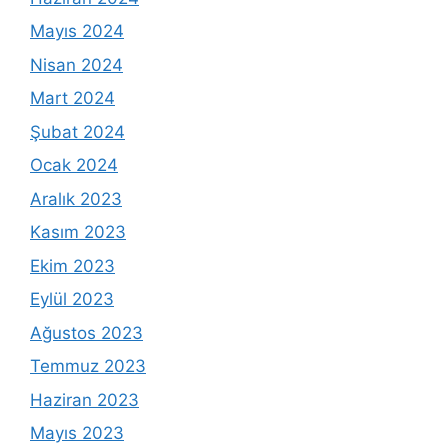
Mayıs 2024
Nisan 2024
Mart 2024
Şubat 2024
Ocak 2024
Aralık 2023
Kasım 2023
Ekim 2023
Eylül 2023
Ağustos 2023
Temmuz 2023
Haziran 2023
Mayıs 2023