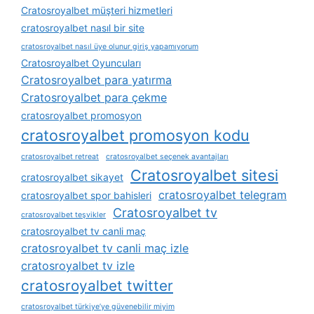
Cratosroyalbet müşteri hizmetleri
cratosroyalbet nasıl bir site
cratosroyalbet nasıl üye olunur giriş yapamıyorum
Cratosroyalbet Oyuncuları
Cratosroyalbet para yatırma
Cratosroyalbet para çekme
cratosroyalbet promosyon
cratosroyalbet promosyon kodu
cratosroyalbet retreat
cratosroyalbet seçenek avantajları
Cratosroyalbet sitesi
cratosroyalbet sikayet
cratosroyalbet telegram
cratosroyalbet spor bahisleri
Cratosroyalbet tv
cratosroyalbet teşvikler
cratosroyalbet tv canli maç
cratosroyalbet tv canli maç izle
cratosroyalbet tv izle
cratosroyalbet twitter
cratosroyalbet türkiye’ye güvenebilir miyim