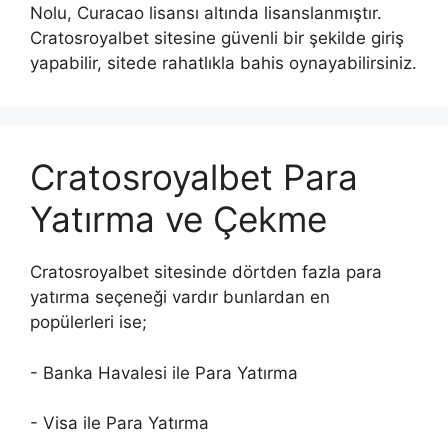
Nolu, Curacao lisansı altında lisanslanmıştır.
Cratosroyalbet sitesine güvenli bir şekilde giriş
yapabilir, sitede rahatlıkla bahis oynayabilirsiniz.
Cratosroyalbet Para
Yatırma ve Çekme
Cratosroyalbet sitesinde dörtden fazla para
yatırma seçeneği vardır bunlardan en
popülerleri ise;
- Banka Havalesi ile Para Yatırma
- Visa ile Para Yatırma