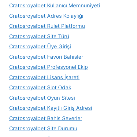
Cratosroyalbet Kullanıcı Memnuniyeti
Cratosroyalbet Adres Kolaylığı
Cratosroyalbet Rulet Platformu
Cratosroyalbet Site Türü
Cratosroyalbet Üye Girişi
Cratosroyalbet Favori Bahisler
Cratosroyalbet Profesyonel Ekip
Cratosroyalbet Lisans İşareti
Cratosroyalbet Slot Odak
Cratosroyalbet Oyun Sitesi
Cratosroyalbet Kayıtlı Giriş Adresi
Cratosroyalbet Bahis Severler
Cratosroyalbet Site Durumu