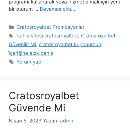
programı kullanarak veya hizmet almak için yeni
bir oturum …
Devamını oku…
Kategoriler
Cratosroyalbet Promosyonlar
Etiketler
bahis sitesi cratosroyalbet
,
Cratosroyalbet
Güvenilir Mi
,
cratosroyalbet kuponumun
i̇çeriğine açık bahis
Yorum yap
Cratosroyalbet
Güvende Mi
Nisan 5, 2023
Yazarı:
admin