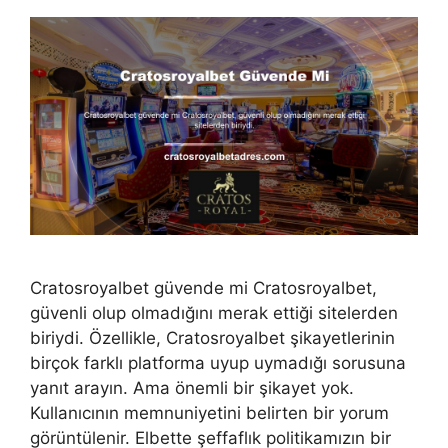
Cratosroyalbet güvende mi Cratosroyalbet,
güvenli olup olmadığını merak ettiği sitelerden
biriydi. Özellikle, Cratosroyalbet şikayetlerinin
birçok farklı platforma uyup uymadığı sorusuna
yanıt arayın. Ama önemli bir şikayet yok.
Kullanıcının memnuniyetini belirten bir yorum
görüntülenir. Elbette şeffaflık politikamızın bir