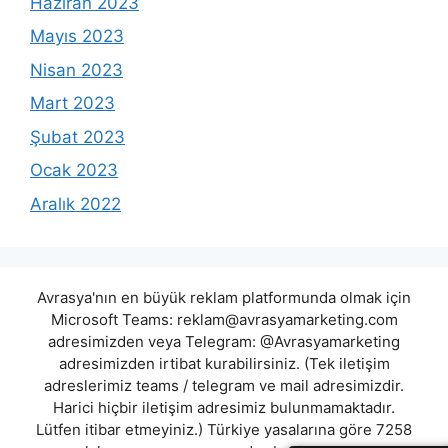
Haziran 2023
Mayıs 2023
Nisan 2023
Mart 2023
Şubat 2023
Ocak 2023
Aralık 2022
Avrasya'nın en büyük reklam platformunda olmak için
Microsoft Teams:
reklam@avrasyamarketing.com
adresimizden veya Telegram: @Avrasyamarketing
adresimizden irtibat kurabilirsiniz. (Tek iletişim
adreslerimiz teams / telegram ve mail adresimizdir.
Harici hiçbir iletişim adresimiz bulunmamaktadır.
Lütfen itibar etmeyiniz.) Türkiye yasalarına göre 7258