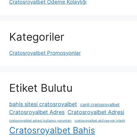
Cratosroyalbet Ödeme Kolaylığı
Kategoriler
Cratosroyalbet Promosyonlar
Etiket Bulutu
bahis sitesi cratosroyalbet
canli cratosroyalbet
Cratosroyalbet Adres
Cratosroyalbet Adresi
cratosroyalbet adresi kullanıcı yorumları
cratosroyalbet aktivasyon i̇şlemi
Cratosroyalbet Bahis