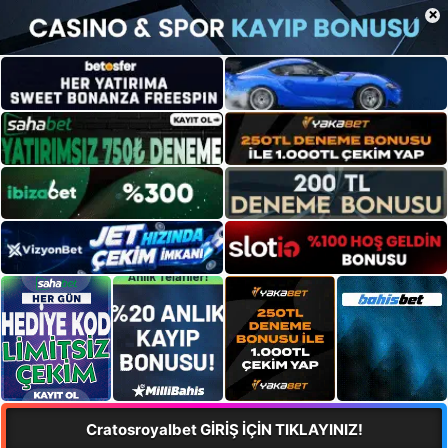
×
Cratosroyalbet GİRİŞ İÇİN TIKLAYINIZ!