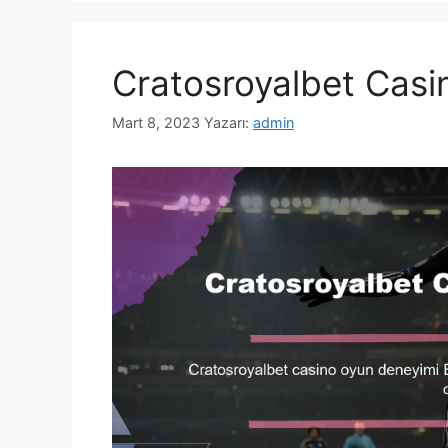
Cratosroyalbet Cas
Mart 8, 2023
Yazarı:
admin