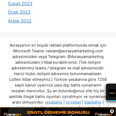
Şubat 2023
Ocak 2023
Aralık 2022
Avrasya'nın en büyük reklam platformunda olmak için
Microsoft Teams:
reklam@avrasyamarketing.com
adresimizden veya Telegram: @Avrasyamarketing
adresimizden irtibat kurabilirsiniz. (Tek iletişim
adreslerimiz teams / telegram ve mail adresimizdir.
Harici hiçbir iletişim adresimiz bulunmamaktadır.
Lütfen itibar etmeyiniz.) Türkiye yasalarına göre 7258
sayılı kanun uyarınca yasa dışı bahis oynamanın
cezaları mevcuttur. Şu an bulunduğunuz site hiç bir
şekilde illegal bahis oyunları oynatmıyor ve oynamaya
aracı olmuyordur.
lesabahis
|
privebet
|
klasbahis
|
bigbrocasino
|
benjaminsbetsitesi
|
trustxbet
|
×
visabahis
|
betclub
"