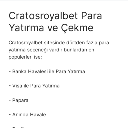
Cratosroyalbet Para
Yatırma ve Çekme
Cratosroyalbet sitesinde dörtden fazla para
yatırma seçeneği vardır bunlardan en
popülerleri ise;
- Banka Havalesi ile Para Yatırma
- Visa ile Para Yatırma
- Papara
- Anında Havale