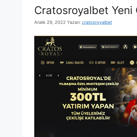
Cratosroyalbet Yeni 
Aralık 29, 2022
Yazarı:
cratosroyalbet