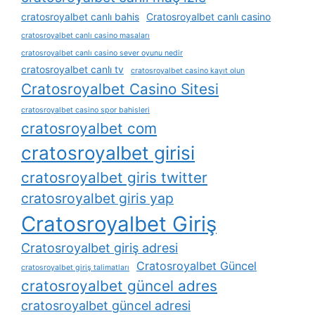
cratosroyalbet canlı bahis
Cratosroyalbet canlı casino
cratosroyalbet canlı casino masaları
cratosroyalbet canlı casino sever oyunu nedir
cratosroyalbet canlı tv
cratosroyalbet casino kayıt olun
Cratosroyalbet Casino Sitesi
cratosroyalbet casino spor bahisleri
cratosroyalbet com
cratosroyalbet girisi
cratosroyalbet giris twitter
cratosroyalbet giris yap
Cratosroyalbet Giriş
Cratosroyalbet giriş adresi
Cratosroyalbet Güncel
cratosroyalbet giriş talimatları
cratosroyalbet güncel adres
cratosroyalbet güncel adresi