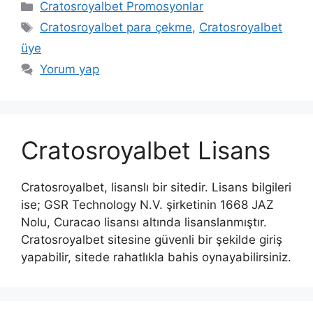
Kategoriler
Cratosroyalbet Promosyonlar
Etiketler
Cratosroyalbet para çekme
,
Cratosroyalbet
üye
Yorum yap
Cratosroyalbet Lisans
Cratosroyalbet, lisanslı bir sitedir. Lisans bilgileri
ise; GSR Technology N.V. şirketinin 1668 JAZ
Nolu, Curacao lisansı altında lisanslanmıştır.
Cratosroyalbet sitesine güvenli bir şekilde giriş
yapabilir, sitede rahatlıkla bahis oynayabilirsiniz.