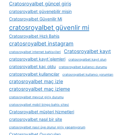
Cratosroyalbet güncel giriş
cratosroyalbet güvenebilir misin
Cratosroyalbet Güvenilir Mi
cratosroyalbet güvenlir mi
Cratosroyalbet Hızlı Bahis
cratosroyalbet instagram
Cratosroyalbet kayıt
cratosroyalbet i̇nternet bahisçileri
cratosroyalbet kayıt i̇şlemleri
cratosroyalbet kayıt olun
cratosroyalbet kaç oldu
cratosroyalbet kullanıcı durumu
cratosroyalbet kullanıcılar
cratosroyalbet kullanıcı yorumları
cratosroyalbet maç izle
cratosroyalbet maç izleme
cratosroyalbet mevcut giriş durumu
cratosroyalbet mobil bingo bahis sitesi
Cratosroyalbet müşteri hizmetleri
cratosroyalbet nasıl bir site
cratosroyalbet nasıl üye olunur giriş yapamıyorum
Cratosroyalbet Oyuncuları