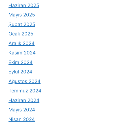
Haziran 2025
Mayıs 2025
Şubat 2025
Ocak 2025
Aralık 2024
Kasım 2024
Ekim 2024
Eylül 2024
Ağustos 2024
Temmuz 2024
Haziran 2024
Mayıs 2024
Nisan 2024