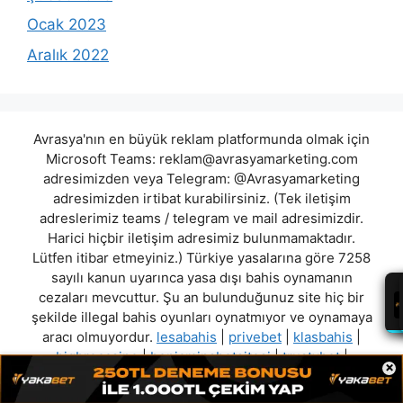
Ocak 2023
Aralık 2022
Avrasya'nın en büyük reklam platformunda olmak için
Microsoft Teams:
reklam@avrasyamarketing.com
adresimizden veya Telegram: @Avrasyamarketing
adresimizden irtibat kurabilirsiniz. (Tek iletişim
adreslerimiz teams / telegram ve mail adresimizdir.
Harici hiçbir iletişim adresimiz bulunmamaktadır.
Lütfen itibar etmeyiniz.) Türkiye yasalarına göre 7258
sayılı kanun uyarınca yasa dışı bahis oynamanın
cezaları mevcuttur. Şu an bulunduğunuz site hiç bir
şekilde illegal bahis oyunları oynatmıyor ve oynamaya
aracı olmuyordur.
lesabahis
|
privebet
|
klasbahis
|
bigbrocasino
|
benjaminsbetsitesi
|
trustxbet
|
×
visabahis
|
betclub
"