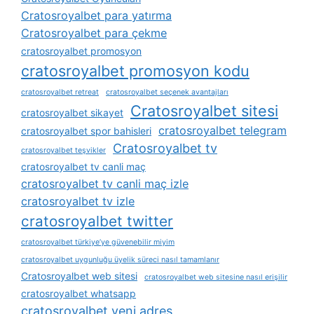
Cratosroyalbet para yatırma
Cratosroyalbet para çekme
cratosroyalbet promosyon
cratosroyalbet promosyon kodu
cratosroyalbet retreat
cratosroyalbet seçenek avantajları
Cratosroyalbet sitesi
cratosroyalbet sikayet
cratosroyalbet telegram
cratosroyalbet spor bahisleri
Cratosroyalbet tv
cratosroyalbet teşvikler
cratosroyalbet tv canli maç
cratosroyalbet tv canli maç izle
cratosroyalbet tv izle
cratosroyalbet twitter
cratosroyalbet türkiye’ye güvenebilir miyim
cratosroyalbet uygunluğu üyelik süreci nasıl tamamlanır
Cratosroyalbet web sitesi
cratosroyalbet web sitesine nasıl erişilir
cratosroyalbet whatsapp
cratosroyalbet yeni adres