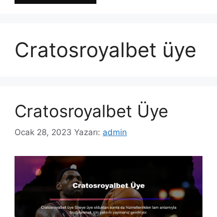
Cratosroyalbet üye
Cratosroyalbet Üye
Ocak 28, 2023
Yazarı:
admin