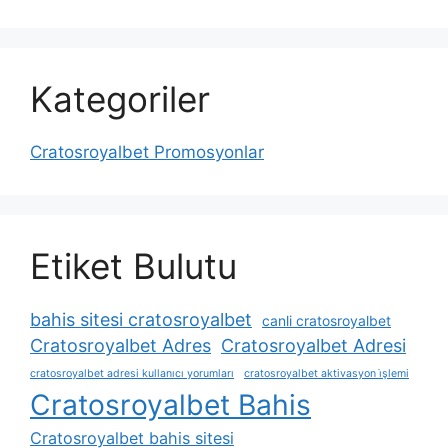
Kategoriler
Cratosroyalbet Promosyonlar
Etiket Bulutu
bahis sitesi cratosroyalbet
canli cratosroyalbet
Cratosroyalbet Adres
Cratosroyalbet Adresi
cratosroyalbet adresi kullanıcı yorumları
cratosroyalbet aktivasyon i̇şlemi
Cratosroyalbet Bahis
Cratosroyalbet bahis sitesi