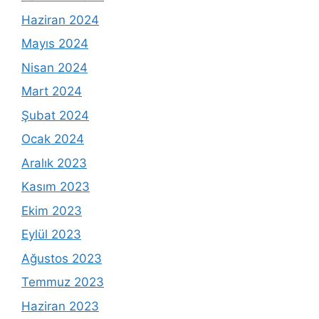
Haziran 2024
Mayıs 2024
Nisan 2024
Mart 2024
Şubat 2024
Ocak 2024
Aralık 2023
Kasım 2023
Ekim 2023
Eylül 2023
Ağustos 2023
Temmuz 2023
Haziran 2023