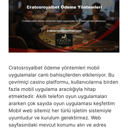
Cratosroyalbet ödeme yöntemleri mobil
uygulamalar canlı bahisçilerden etkileniyor. Bu
çevrimiçi casino platformu, kullanıcılarına birden
fazla mobil uygulama aracılığıyla hitap
etmektedir. Akıllı telefon oyun uygulamaları
ararken çok sayıda oyun uygulaması keşfettim
Mobil web sitemiz her türlü işletim sistemiyle
uyumludur ve kurulum gerektirmez. Web
sayfasındaki mevcut konumu alın ve adres