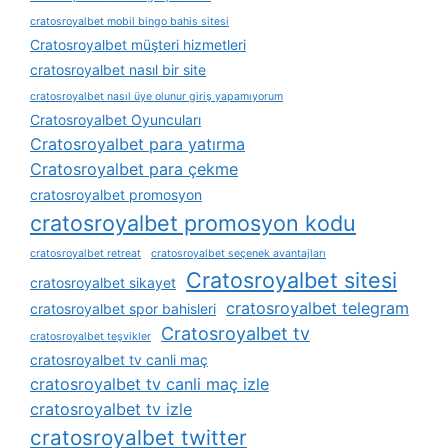
cratosroyalbet mobil bingo bahis sitesi
Cratosroyalbet müşteri hizmetleri
cratosroyalbet nasıl bir site
cratosroyalbet nasıl üye olunur giriş yapamıyorum
Cratosroyalbet Oyuncuları
Cratosroyalbet para yatırma
Cratosroyalbet para çekme
cratosroyalbet promosyon
cratosroyalbet promosyon kodu
cratosroyalbet retreat
cratosroyalbet seçenek avantajları
Cratosroyalbet sitesi
cratosroyalbet sikayet
cratosroyalbet telegram
cratosroyalbet spor bahisleri
Cratosroyalbet tv
cratosroyalbet teşvikler
cratosroyalbet tv canli maç
cratosroyalbet tv canli maç izle
cratosroyalbet tv izle
cratosroyalbet twitter