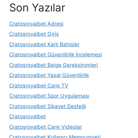
Son Yazılar
Cratosroyalbet Adresi
Cratosroyalbet Giriş
Cratosroyalbet Karlı Bahisler
Cratosroyalbet Güvenilirlik İncelemesi
Cratosroyalbet Belge Gereksinimleri
Cratosroyalbet Yasal Güvenilirlik
Cratosroyalbet Canlı TV
Cratosroyalbet Spor Uygulaması
Cratosroyalbet Şikayet Desteği
Cratosroyalbet
Cratosroyalbet Canlı Videolar
Cratosroyalbet Kullanıcı Memnuniyeti