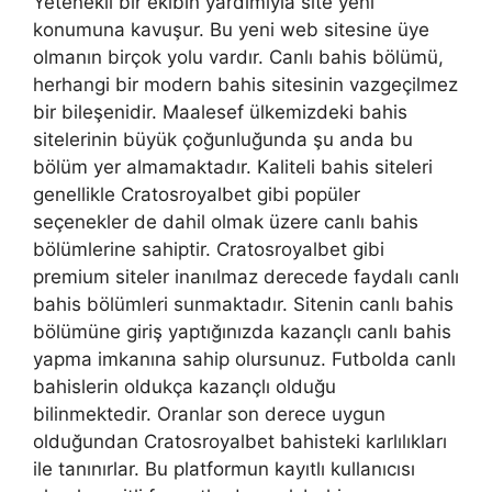
Yetenekli bir ekibin yardımıyla site yeni
konumuna kavuşur. Bu yeni web sitesine üye
olmanın birçok yolu vardır. Canlı bahis bölümü,
herhangi bir modern bahis sitesinin vazgeçilmez
bir bileşenidir. Maalesef ülkemizdeki bahis
sitelerinin büyük çoğunluğunda şu anda bu
bölüm yer almamaktadır. Kaliteli bahis siteleri
genellikle Cratosroyalbet gibi popüler
seçenekler de dahil olmak üzere canlı bahis
bölümlerine sahiptir. Cratosroyalbet gibi
premium siteler inanılmaz derecede faydalı canlı
bahis bölümleri sunmaktadır. Sitenin canlı bahis
bölümüne giriş yaptığınızda kazançlı canlı bahis
yapma imkanına sahip olursunuz. Futbolda canlı
bahislerin oldukça kazançlı olduğu
bilinmektedir. Oranlar son derece uygun
olduğundan Cratosroyalbet bahisteki karlılıkları
ile tanınırlar. Bu platformun kayıtlı kullanıcısı