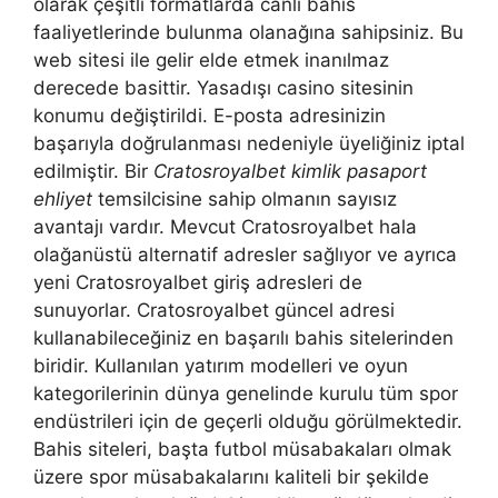
olarak çeşitli formatlarda canlı bahis
faaliyetlerinde bulunma olanağına sahipsiniz. Bu
web sitesi ile gelir elde etmek inanılmaz
derecede basittir. Yasadışı casino sitesinin
konumu değiştirildi. E-posta adresinizin
başarıyla doğrulanması nedeniyle üyeliğiniz iptal
edilmiştir. Bir
Cratosroyalbet kimlik pasaport
ehliyet
temsilcisine sahip olmanın sayısız
avantajı vardır. Mevcut Cratosroyalbet hala
olağanüstü alternatif adresler sağlıyor ve ayrıca
yeni Cratosroyalbet giriş adresleri de
sunuyorlar. Cratosroyalbet güncel adresi
kullanabileceğiniz en başarılı bahis sitelerinden
biridir. Kullanılan yatırım modelleri ve oyun
kategorilerinin dünya genelinde kurulu tüm spor
endüstrileri için de geçerli olduğu görülmektedir.
Bahis siteleri, başta futbol müsabakaları olmak
üzere spor müsabakalarını kaliteli bir şekilde