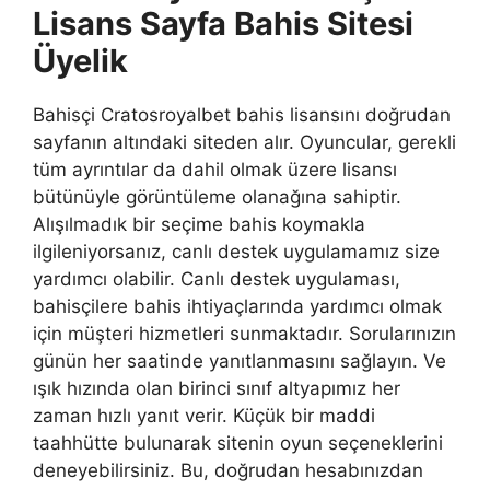
Lisans Sayfa Bahis Sitesi
Üyelik
Bahisçi Cratosroyalbet bahis lisansını doğrudan
sayfanın altındaki siteden alır. Oyuncular, gerekli
tüm ayrıntılar da dahil olmak üzere lisansı
bütünüyle görüntüleme olanağına sahiptir.
Alışılmadık bir seçime bahis koymakla
ilgileniyorsanız, canlı destek uygulamamız size
yardımcı olabilir. Canlı destek uygulaması,
bahisçilere bahis ihtiyaçlarında yardımcı olmak
için müşteri hizmetleri sunmaktadır. Sorularınızın
günün her saatinde yanıtlanmasını sağlayın. Ve
ışık hızında olan birinci sınıf altyapımız her
zaman hızlı yanıt verir. Küçük bir maddi
taahhütte bulunarak sitenin oyun seçeneklerini
deneyebilirsiniz. Bu, doğrudan hesabınızdan