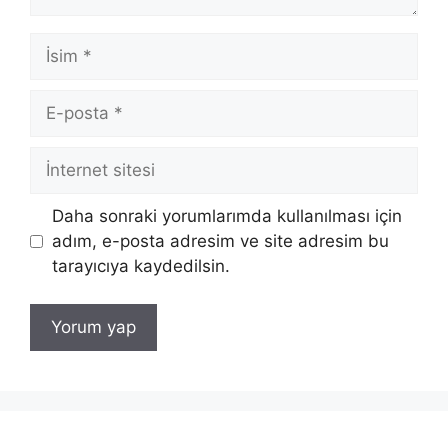
İsim
E-
posta
İnternet
sitesi
Daha sonraki yorumlarımda kullanılması için
adım, e-posta adresim ve site adresim bu
tarayıcıya kaydedilsin.