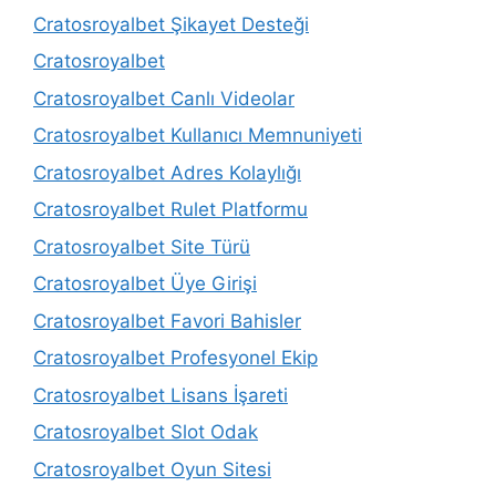
Cratosroyalbet Şikayet Desteği
Cratosroyalbet
Cratosroyalbet Canlı Videolar
Cratosroyalbet Kullanıcı Memnuniyeti
Cratosroyalbet Adres Kolaylığı
Cratosroyalbet Rulet Platformu
Cratosroyalbet Site Türü
Cratosroyalbet Üye Girişi
Cratosroyalbet Favori Bahisler
Cratosroyalbet Profesyonel Ekip
Cratosroyalbet Lisans İşareti
Cratosroyalbet Slot Odak
Cratosroyalbet Oyun Sitesi