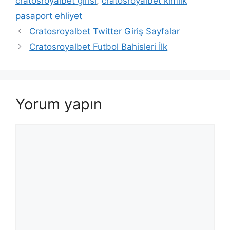
cratosroyalbet girisi
,
cratosroyalbet kimlik
pasaport ehliyet
Cratosroyalbet Twitter Giriş Sayfalar
Cratosroyalbet Futbol Bahisleri İlk
Yorum yapın
Yorum