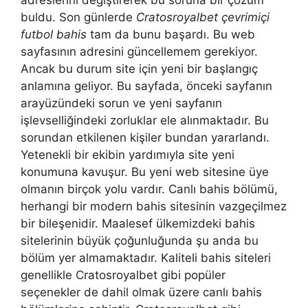
buldu. Son günlerde
Cratosroyalbet çevrimiçi
futbol bahis
tam da bunu başardı. Bu web
sayfasının adresini güncellemem gerekiyor.
Ancak bu durum site için yeni bir başlangıç ​​
anlamına geliyor. Bu sayfada, önceki sayfanın
arayüzündeki sorun ve yeni sayfanın
işlevselliğindeki zorluklar ele alınmaktadır. Bu
sorundan etkilenen kişiler bundan yararlandı.
Yetenekli bir ekibin yardımıyla site yeni
konumuna kavuşur. Bu yeni web sitesine üye
olmanın birçok yolu vardır. Canlı bahis bölümü,
herhangi bir modern bahis sitesinin vazgeçilmez
bir bileşenidir. Maalesef ülkemizdeki bahis
sitelerinin büyük çoğunluğunda şu anda bu
bölüm yer almamaktadır. Kaliteli bahis siteleri
genellikle Cratosroyalbet gibi popüler
seçenekler de dahil olmak üzere canlı bahis