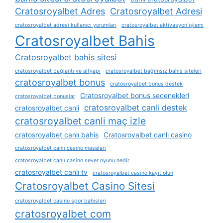
Cratosroyalbet Adres
Cratosroyalbet Adresi
cratosroyalbet adresi kullanıcı yorumları
cratosroyalbet aktivasyon i̇şlemi
Cratosroyalbet Bahis
Cratosroyalbet bahis sitesi
cratosroyalbet bağlantı ve altyapı
cratosroyalbet bağımsız bahis siteleri
cratosroyalbet bonus
cratosroyalbet bonus destek
Cratosroyalbet bonus seçenekleri
cratosroyalbet bonuslar
cratosroyalbet canli destek
cratosroyalbet canli
cratosroyalbet canli maç izle
cratosroyalbet canlı bahis
Cratosroyalbet canlı casino
cratosroyalbet canlı casino masaları
cratosroyalbet canlı casino sever oyunu nedir
cratosroyalbet canlı tv
cratosroyalbet casino kayıt olun
Cratosroyalbet Casino Sitesi
cratosroyalbet casino spor bahisleri
cratosroyalbet com