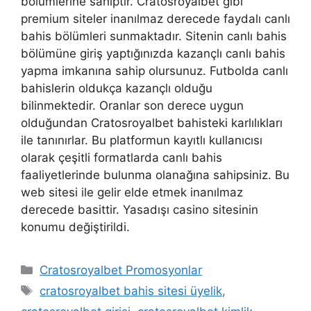
bölümlerine sahiptir. Cratosroyalbet gibi
premium siteler inanılmaz derecede faydalı canlı
bahis bölümleri sunmaktadır. Sitenin canlı bahis
bölümüne giriş yaptığınızda kazançlı canlı bahis
yapma imkanına sahip olursunuz. Futbolda canlı
bahislerin oldukça kazançlı olduğu
bilinmektedir. Oranlar son derece uygun
olduğundan Cratosroyalbet bahisteki karlılıkları
ile tanınırlar. Bu platformun kayıtlı kullanıcısı
olarak çeşitli formatlarda canlı bahis
faaliyetlerinde bulunma olanağına sahipsiniz. Bu
web sitesi ile gelir elde etmek inanılmaz
derecede basittir. Yasadışı casino sitesinin
konumu değiştirildi.
Kategoriler
Cratosroyalbet Promosyonlar
Etiketler
cratosroyalbet bahis sitesi üyelik
,