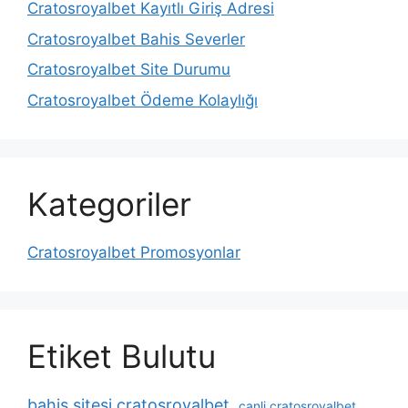
Cratosroyalbet Kayıtlı Giriş Adresi
Cratosroyalbet Bahis Severler
Cratosroyalbet Site Durumu
Cratosroyalbet Ödeme Kolaylığı
Kategoriler
Cratosroyalbet Promosyonlar
Etiket Bulutu
bahis sitesi cratosroyalbet
canli cratosroyalbet