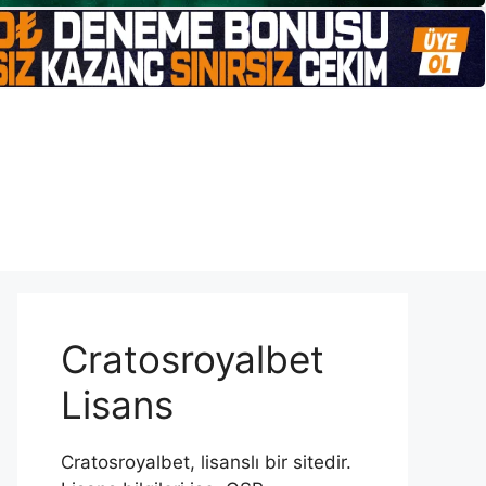
Cratosroyalbet
Lisans
Cratosroyalbet, lisanslı bir sitedir.