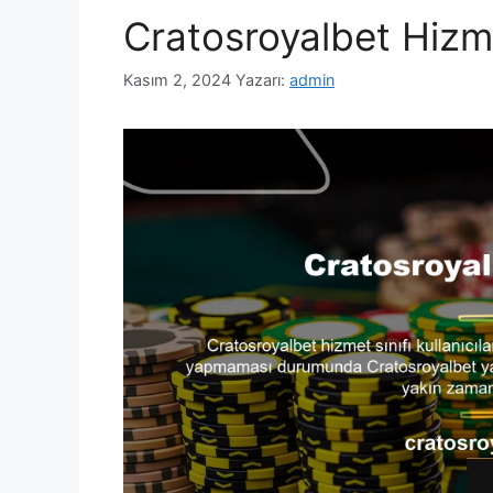
Cratosroyalbet Hizme
Kasım 2, 2024
Yazarı:
admin