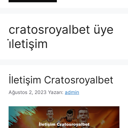
cratosroyalbet üye
i̇letişim
İletişim Cratosroyalbet
Ağustos 2, 2023
Yazarı:
admin