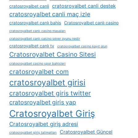
cratosroyalbet canli destek
cratosroyalbet canli
cratosroyalbet canli maç izle
cratosroyalbet canlı bahis
Cratosroyalbet canlı casino
cratosroyalbet canlı casino masaları
cratosroyalbet canlı casino sever oyunu nedir
cratosroyalbet canlı tv
cratosroyalbet casino kayıt olun
Cratosroyalbet Casino Sitesi
cratosroyalbet casino spor bahisleri
cratosroyalbet com
cratosroyalbet girisi
cratosroyalbet giris twitter
cratosroyalbet giris yap
Cratosroyalbet Giriş
Cratosroyalbet giriş adresi
Cratosroyalbet Güncel
cratosroyalbet giriş talimatları