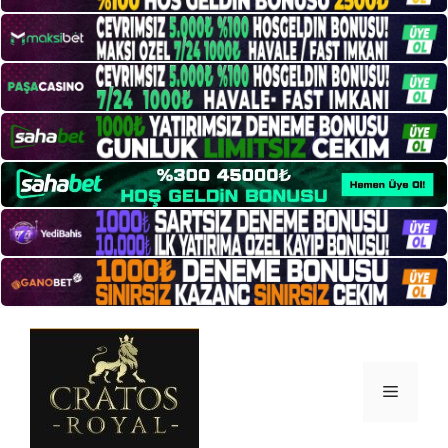
İçeriğe
atla
Menü