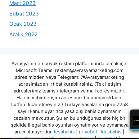
Mart 2023
Şubat 2023
Ocak 2023
Aralık 2022
Avrasya'nın en büyük reklam platformunda olmak için
Microsoft Teams:
reklam@avrasyamarketing.com
adresimizden veya Telegram: @Avrasyamarketing
adresimizden irtibat kurabilirsiniz. (Tek iletişim
adreslerimiz teams / telegram ve mail adresimizdir.
Harici hiçbir iletişim adresimiz bulunmamaktadır.
Lütfen itibar etmeyiniz.) Türkiye yasalarına göre 7258
sayılı kanun uyarınca yasa dışı bahis oynamanın
cezaları mevcuttur. Şu an bulunduğunuz site hiç bir
şekilde illegal bahis oyunları oynatmıyor ve oynamaya
aracı olmuyordur.
lesabahis
|
privebet
|
klasbahis
|
bigbrocasino
|
benjaminsbetsitesi
|
trustxbet
|