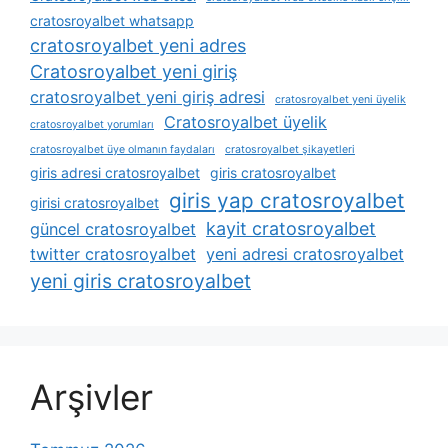
cratosroyalbet whatsapp
cratosroyalbet yeni adres
Cratosroyalbet yeni giriş
cratosroyalbet yeni giriş adresi
cratosroyalbet yeni üyelik
Cratosroyalbet üyelik
cratosroyalbet yorumları
cratosroyalbet üye olmanın faydaları
cratosroyalbet şikayetleri
giris adresi cratosroyalbet
giris cratosroyalbet
giris yap cratosroyalbet
girisi cratosroyalbet
kayit cratosroyalbet
güncel cratosroyalbet
twitter cratosroyalbet
yeni adresi cratosroyalbet
yeni giris cratosroyalbet
Arşivler