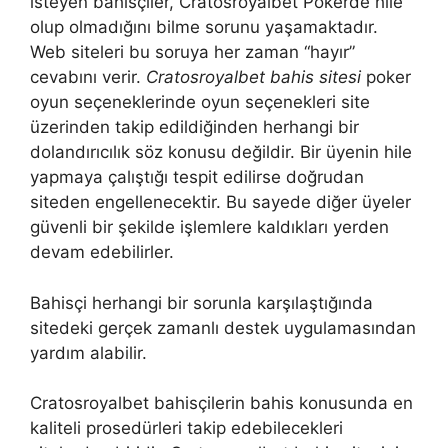
isteyen bahisçiler, Cratosroyalbet Pokerde hile
olup olmadığını bilme sorunu yaşamaktadır.
Web siteleri bu soruya her zaman “hayır”
cevabını verir.
Cratosroyalbet bahis sitesi
poker
oyun seçeneklerinde oyun seçenekleri site
üzerinden takip edildiğinden herhangi bir
dolandırıcılık söz konusu değildir. Bir üyenin hile
yapmaya çalıştığı tespit edilirse doğrudan
siteden engellenecektir. Bu sayede diğer üyeler
güvenli bir şekilde işlemlere kaldıkları yerden
devam edebilirler.
Bahisçi herhangi bir sorunla karşılaştığında
sitedeki gerçek zamanlı destek uygulamasından
yardım alabilir.
Cratosroyalbet bahisçilerin bahis konusunda en
kaliteli prosedürleri takip edebilecekleri