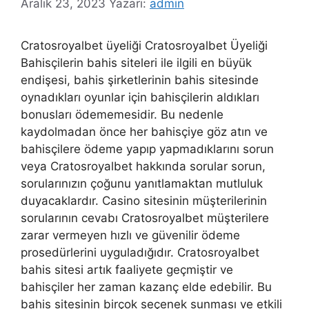
Aralık 23, 2023
Yazarı:
admin
Cratosroyalbet üyeliği Cratosroyalbet Üyeliği
Bahisçilerin bahis siteleri ile ilgili en büyük
endişesi, bahis şirketlerinin bahis sitesinde
oynadıkları oyunlar için bahisçilerin aldıkları
bonusları ödememesidir. Bu nedenle
kaydolmadan önce her bahisçiye göz atın ve
bahisçilere ödeme yapıp yapmadıklarını sorun
veya Cratosroyalbet hakkında sorular sorun,
sorularınızın çoğunu yanıtlamaktan mutluluk
duyacaklardır. Casino sitesinin müşterilerinin
sorularının cevabı Cratosroyalbet müşterilere
zarar vermeyen hızlı ve güvenilir ödeme
prosedürlerini uyguladığıdır. Cratosroyalbet
bahis sitesi artık faaliyete geçmiştir ve
bahisçiler her zaman kazanç elde edebilir. Bu
bahis sitesinin birçok seçenek sunması ve etkili