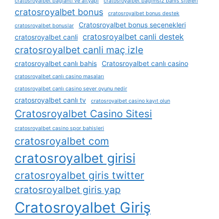
cratosroyalbet bağlantı ve altyapı
cratosroyalbet bağımsız bahis siteleri
cratosroyalbet bonus
cratosroyalbet bonus destek
Cratosroyalbet bonus seçenekleri
cratosroyalbet bonuslar
cratosroyalbet canli destek
cratosroyalbet canli
cratosroyalbet canli maç izle
cratosroyalbet canlı bahis
Cratosroyalbet canlı casino
cratosroyalbet canlı casino masaları
cratosroyalbet canlı casino sever oyunu nedir
cratosroyalbet canlı tv
cratosroyalbet casino kayıt olun
Cratosroyalbet Casino Sitesi
cratosroyalbet casino spor bahisleri
cratosroyalbet com
cratosroyalbet girisi
cratosroyalbet giris twitter
cratosroyalbet giris yap
Cratosroyalbet Giriş