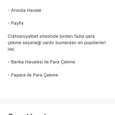
- Anında Havale
- Payfix
Cratosroyalbet sitesinde birden fazla para
çekme seçeneği vardır bunlardan en popülerleri
ise;
- Banka Havalesi ile Para Çekme
- Papara ile Para Çekme