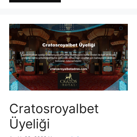
Cratosroyalbet
Üyeliği