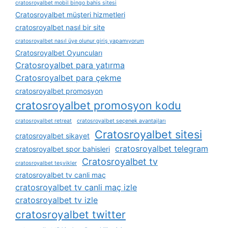
cratosroyalbet mobil bingo bahis sitesi
Cratosroyalbet müşteri hizmetleri
cratosroyalbet nasıl bir site
cratosroyalbet nasıl üye olunur giriş yapamıyorum
Cratosroyalbet Oyuncuları
Cratosroyalbet para yatırma
Cratosroyalbet para çekme
cratosroyalbet promosyon
cratosroyalbet promosyon kodu
cratosroyalbet retreat
cratosroyalbet seçenek avantajları
Cratosroyalbet sitesi
cratosroyalbet sikayet
cratosroyalbet telegram
cratosroyalbet spor bahisleri
Cratosroyalbet tv
cratosroyalbet teşvikler
cratosroyalbet tv canli maç
cratosroyalbet tv canli maç izle
cratosroyalbet tv izle
cratosroyalbet twitter