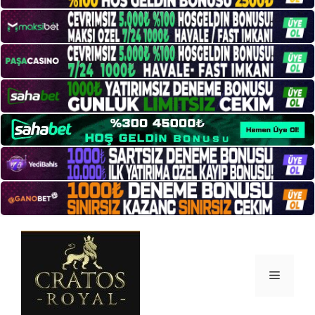
İçeriğe
atla
Menü