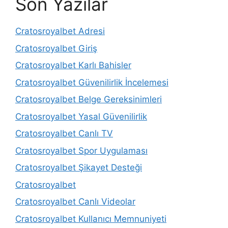
Son Yazılar
Cratosroyalbet Adresi
Cratosroyalbet Giriş
Cratosroyalbet Karlı Bahisler
Cratosroyalbet Güvenilirlik İncelemesi
Cratosroyalbet Belge Gereksinimleri
Cratosroyalbet Yasal Güvenilirlik
Cratosroyalbet Canlı TV
Cratosroyalbet Spor Uygulaması
Cratosroyalbet Şikayet Desteği
Cratosroyalbet
Cratosroyalbet Canlı Videolar
Cratosroyalbet Kullanıcı Memnuniyeti