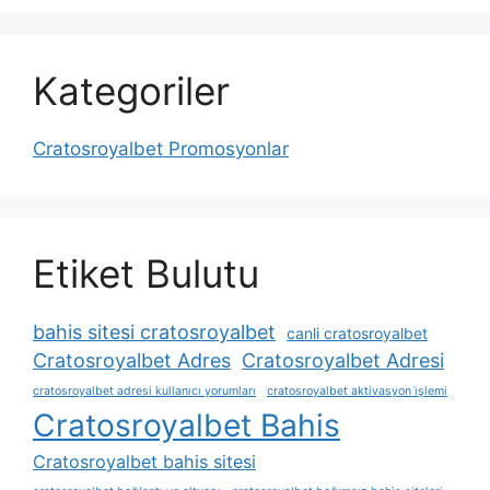
Kategoriler
Cratosroyalbet Promosyonlar
Etiket Bulutu
bahis sitesi cratosroyalbet
canli cratosroyalbet
Cratosroyalbet Adres
Cratosroyalbet Adresi
cratosroyalbet adresi kullanıcı yorumları
cratosroyalbet aktivasyon i̇şlemi
Cratosroyalbet Bahis
Cratosroyalbet bahis sitesi