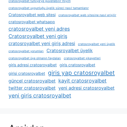
cratosroyalbet türkiye’ye güvenebilir miyim
cratosroyalbet uygunluğu üyelik süreci nasıl tamamlanır
Cratosroyalbet web sitesi
cratosroyalbet web sitesine nasıl erişilir
cratosroyalbet whatsapp
cratosroyalbet yeni adres
Cratosroyalbet yeni giriş
cratosroyalbet yeni giriş adresi
cratosroyalbet yeni üyelik
Cratosroyalbet üyelik
cratosroyalbet yorumları
cratosroyalbet üye olmanın faydaları
cratosroyalbet şikayetleri
giris adresi cratosroyalbet
giris cratosroyalbet
giris yap cratosroyalbet
girisi cratosroyalbet
kayit cratosroyalbet
güncel cratosroyalbet
twitter cratosroyalbet
yeni adresi cratosroyalbet
yeni giris cratosroyalbet