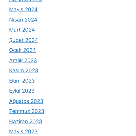
Mayıs 2024
Nisan 2024
Mart 2024
Şubat 2024
Ocak 2024
Aralık 2023
Kasım 2023
Ekim 2023
Eylül 2023
Ağustos 2023
Temmuz 2023
Haziran 2023
Mayıs 2023