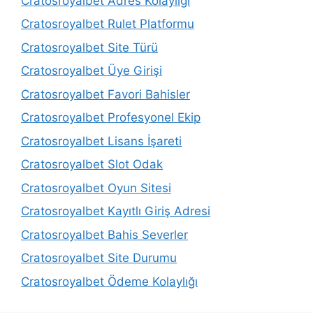
Cratosroyalbet Adres Kolaylığı
Cratosroyalbet Rulet Platformu
Cratosroyalbet Site Türü
Cratosroyalbet Üye Girişi
Cratosroyalbet Favori Bahisler
Cratosroyalbet Profesyonel Ekip
Cratosroyalbet Lisans İşareti
Cratosroyalbet Slot Odak
Cratosroyalbet Oyun Sitesi
Cratosroyalbet Kayıtlı Giriş Adresi
Cratosroyalbet Bahis Severler
Cratosroyalbet Site Durumu
Cratosroyalbet Ödeme Kolaylığı