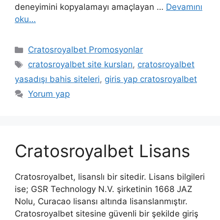
deneyimini kopyalamayı amaçlayan …
Devamını
oku…
Kategoriler
Cratosroyalbet Promosyonlar
Etiketler
cratosroyalbet site kursları
,
cratosroyalbet
yasadışı bahis siteleri
,
giris yap cratosroyalbet
Yorum yap
Cratosroyalbet Lisans
Cratosroyalbet, lisanslı bir sitedir. Lisans bilgileri
ise; GSR Technology N.V. şirketinin 1668 JAZ
Nolu, Curacao lisansı altında lisanslanmıştır.
Cratosroyalbet sitesine güvenli bir şekilde giriş