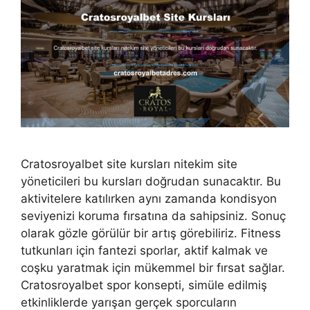
Cratosroyalbet site kursları nitekim site
yöneticileri bu kursları doğrudan sunacaktır. Bu
aktivitelere katılırken aynı zamanda kondisyon
seviyenizi koruma fırsatına da sahipsiniz. Sonuç
olarak gözle görülür bir artış görebiliriz. Fitness
tutkunları için fantezi sporlar, aktif kalmak ve
coşku yaratmak için mükemmel bir fırsat sağlar.
Cratosroyalbet spor konsepti, simüle edilmiş
etkinliklerde yarışan gerçek sporcuların