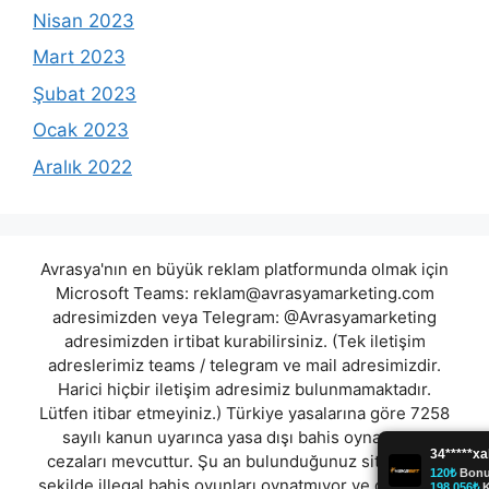
Nisan 2023
Mart 2023
Şubat 2023
Ocak 2023
Aralık 2022
Avrasya'nın en büyük reklam platformunda olmak için
Microsoft Teams:
reklam@avrasyamarketing.com
adresimizden veya Telegram: @Avrasyamarketing
adresimizden irtibat kurabilirsiniz. (Tek iletişim
adreslerimiz teams / telegram ve mail adresimizdir.
Harici hiçbir iletişim adresimiz bulunmamaktadır.
Lütfen itibar etmeyiniz.) Türkiye yasalarına göre 7258
sayılı kanun uyarınca yasa dışı bahis oynamanın
cezaları mevcuttur. Şu an bulunduğunuz site hiç bir
şekilde illegal bahis oyunları oynatmıyor ve oynamaya