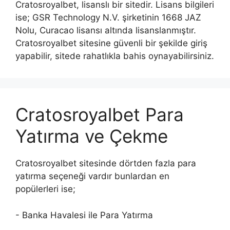
Cratosroyalbet, lisanslı bir sitedir. Lisans bilgileri
ise; GSR Technology N.V. şirketinin 1668 JAZ
Nolu, Curacao lisansı altında lisanslanmıştır.
Cratosroyalbet sitesine güvenli bir şekilde giriş
yapabilir, sitede rahatlıkla bahis oynayabilirsiniz.
Cratosroyalbet Para
Yatırma ve Çekme
Cratosroyalbet sitesinde dörtden fazla para
yatırma seçeneği vardır bunlardan en
popülerleri ise;
- Banka Havalesi ile Para Yatırma