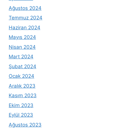
Ağustos 2024
Temmuz 2024
Haziran 2024
Mayıs 2024
Nisan 2024
Mart 2024
Şubat 2024
Ocak 2024
Aralık 2023
Kasım 2023
Ekim 2023
Eylül 2023
Ağustos 2023