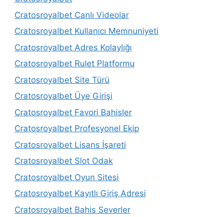
Cratosroyalbet Canlı Videolar
Cratosroyalbet Kullanıcı Memnuniyeti
Cratosroyalbet Adres Kolaylığı
Cratosroyalbet Rulet Platformu
Cratosroyalbet Site Türü
Cratosroyalbet Üye Girişi
Cratosroyalbet Favori Bahisler
Cratosroyalbet Profesyonel Ekip
Cratosroyalbet Lisans İşareti
Cratosroyalbet Slot Odak
Cratosroyalbet Oyun Sitesi
Cratosroyalbet Kayıtlı Giriş Adresi
Cratosroyalbet Bahis Severler