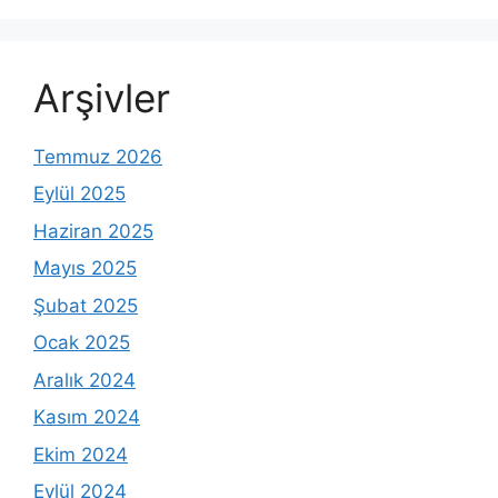
Arşivler
Temmuz 2026
Eylül 2025
Haziran 2025
Mayıs 2025
Şubat 2025
Ocak 2025
Aralık 2024
Kasım 2024
Ekim 2024
Eylül 2024