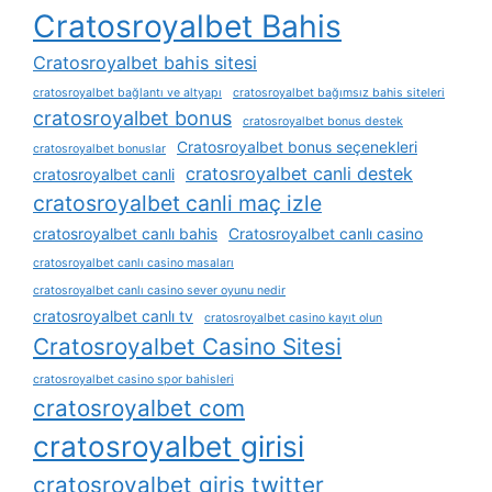
Cratosroyalbet Bahis
Cratosroyalbet bahis sitesi
cratosroyalbet bağlantı ve altyapı
cratosroyalbet bağımsız bahis siteleri
cratosroyalbet bonus
cratosroyalbet bonus destek
Cratosroyalbet bonus seçenekleri
cratosroyalbet bonuslar
cratosroyalbet canli destek
cratosroyalbet canli
cratosroyalbet canli maç izle
cratosroyalbet canlı bahis
Cratosroyalbet canlı casino
cratosroyalbet canlı casino masaları
cratosroyalbet canlı casino sever oyunu nedir
cratosroyalbet canlı tv
cratosroyalbet casino kayıt olun
Cratosroyalbet Casino Sitesi
cratosroyalbet casino spor bahisleri
cratosroyalbet com
cratosroyalbet girisi
cratosroyalbet giris twitter