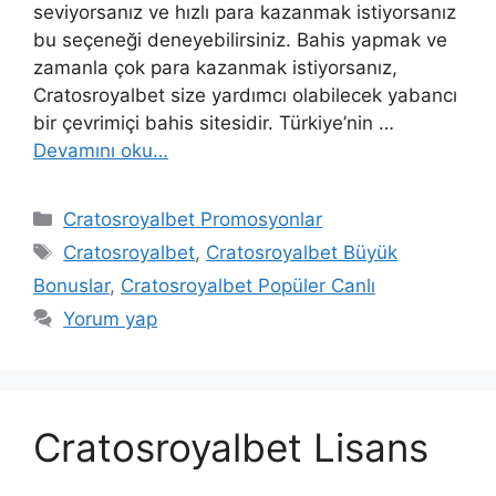
seviyorsanız ve hızlı para kazanmak istiyorsanız
bu seçeneği deneyebilirsiniz. Bahis yapmak ve
zamanla çok para kazanmak istiyorsanız,
Cratosroyalbet size yardımcı olabilecek yabancı
bir çevrimiçi bahis sitesidir. Türkiye’nin …
Devamını oku…
Kategoriler
Cratosroyalbet Promosyonlar
Etiketler
Cratosroyalbet
,
Cratosroyalbet Büyük
Bonuslar
,
Cratosroyalbet Popüler Canlı
Yorum yap
Cratosroyalbet Lisans