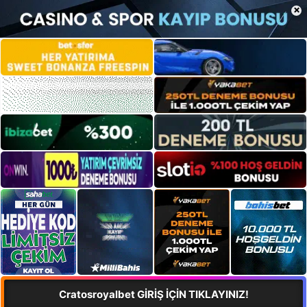
×
Cratosroyalbet GİRİŞ İÇİN TIKLAYINIZ!