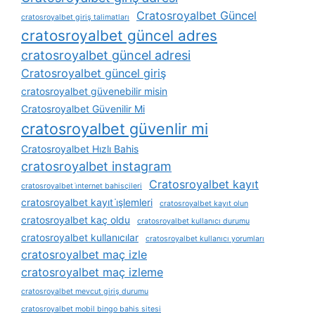
Cratosroyalbet Güncel
cratosroyalbet giriş talimatları
cratosroyalbet güncel adres
cratosroyalbet güncel adresi
Cratosroyalbet güncel giriş
cratosroyalbet güvenebilir misin
Cratosroyalbet Güvenilir Mi
cratosroyalbet güvenlir mi
Cratosroyalbet Hızlı Bahis
cratosroyalbet instagram
Cratosroyalbet kayıt
cratosroyalbet i̇nternet bahisçileri
cratosroyalbet kayıt i̇şlemleri
cratosroyalbet kayıt olun
cratosroyalbet kaç oldu
cratosroyalbet kullanıcı durumu
cratosroyalbet kullanıcılar
cratosroyalbet kullanıcı yorumları
cratosroyalbet maç izle
cratosroyalbet maç izleme
cratosroyalbet mevcut giriş durumu
cratosroyalbet mobil bingo bahis sitesi