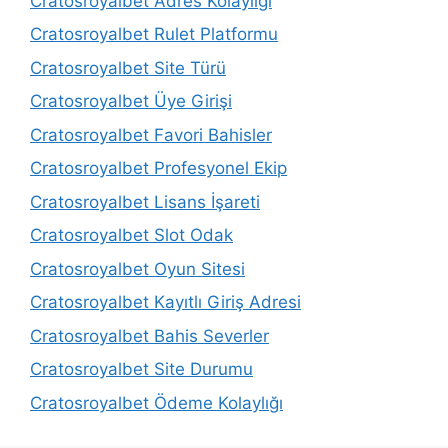
Cratosroyalbet Adres Kolaylığı
Cratosroyalbet Rulet Platformu
Cratosroyalbet Site Türü
Cratosroyalbet Üye Girişi
Cratosroyalbet Favori Bahisler
Cratosroyalbet Profesyonel Ekip
Cratosroyalbet Lisans İşareti
Cratosroyalbet Slot Odak
Cratosroyalbet Oyun Sitesi
Cratosroyalbet Kayıtlı Giriş Adresi
Cratosroyalbet Bahis Severler
Cratosroyalbet Site Durumu
Cratosroyalbet Ödeme Kolaylığı