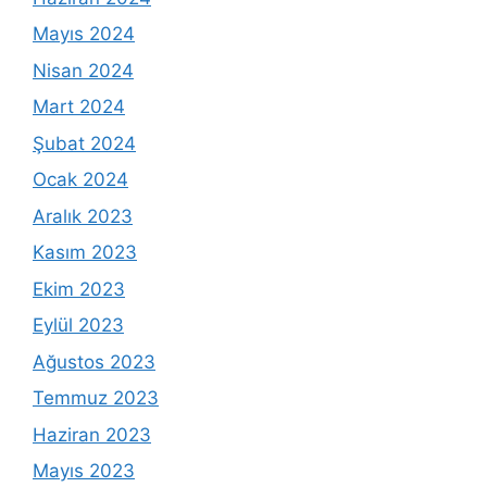
Mayıs 2024
Nisan 2024
Mart 2024
Şubat 2024
Ocak 2024
Aralık 2023
Kasım 2023
Ekim 2023
Eylül 2023
Ağustos 2023
Temmuz 2023
Haziran 2023
Mayıs 2023