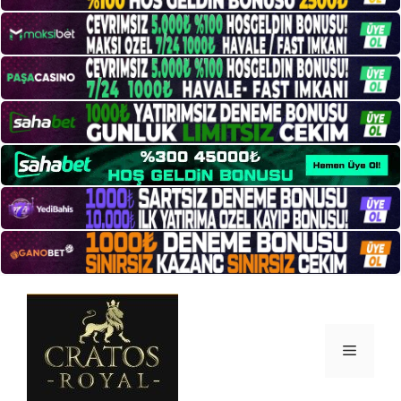
İçeriğe
atla
Menü