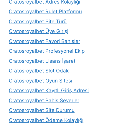
Cratosroyalbet Adres Kolaylığı
Cratosroyalbet Rulet Platformu
Cratosroyalbet Site Türü
Cratosroyalbet Üye Girişi
Cratosroyalbet Favori Bahisler
Cratosroyalbet Profesyonel Ekip
Cratosroyalbet Lisans İşareti
Cratosroyalbet Slot Odak
Cratosroyalbet Oyun Sitesi
Cratosroyalbet Kayıtlı Giriş Adresi
Cratosroyalbet Bahis Severler
Cratosroyalbet Site Durumu
Cratosroyalbet Ödeme Kolaylığı