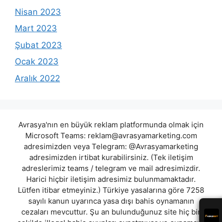
Nisan 2023
Mart 2023
Şubat 2023
Ocak 2023
Aralık 2022
Avrasya'nın en büyük reklam platformunda olmak için
Microsoft Teams:
reklam@avrasyamarketing.com
adresimizden veya Telegram: @Avrasyamarketing
adresimizden irtibat kurabilirsiniz. (Tek iletişim
adreslerimiz teams / telegram ve mail adresimizdir.
Harici hiçbir iletişim adresimiz bulunmamaktadır.
Lütfen itibar etmeyiniz.) Türkiye yasalarına göre 7258
sayılı kanun uyarınca yasa dışı bahis oynamanın
cezaları mevcuttur. Şu an bulunduğunuz site hiç bir