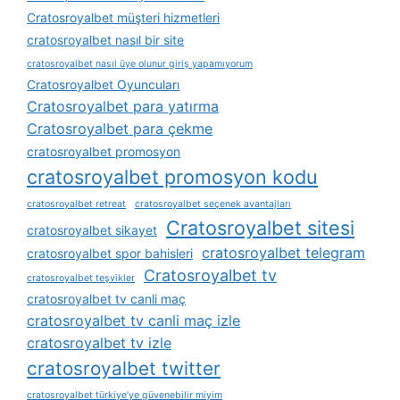
Cratosroyalbet müşteri hizmetleri
cratosroyalbet nasıl bir site
cratosroyalbet nasıl üye olunur giriş yapamıyorum
Cratosroyalbet Oyuncuları
Cratosroyalbet para yatırma
Cratosroyalbet para çekme
cratosroyalbet promosyon
cratosroyalbet promosyon kodu
cratosroyalbet retreat
cratosroyalbet seçenek avantajları
Cratosroyalbet sitesi
cratosroyalbet sikayet
cratosroyalbet telegram
cratosroyalbet spor bahisleri
Cratosroyalbet tv
cratosroyalbet teşvikler
cratosroyalbet tv canli maç
cratosroyalbet tv canli maç izle
cratosroyalbet tv izle
cratosroyalbet twitter
cratosroyalbet türkiye’ye güvenebilir miyim