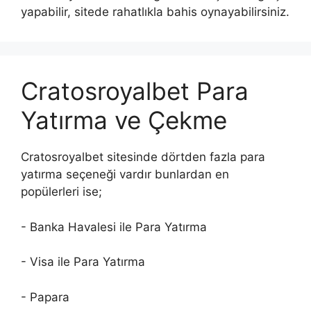
yapabilir, sitede rahatlıkla bahis oynayabilirsiniz.
Cratosroyalbet Para
Yatırma ve Çekme
Cratosroyalbet sitesinde dörtden fazla para
yatırma seçeneği vardır bunlardan en
popülerleri ise;
- Banka Havalesi ile Para Yatırma
- Visa ile Para Yatırma
- Papara