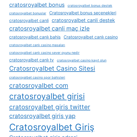
cratosroyalbet bonus
cratosroyalbet bonus destek
Cratosroyalbet bonus seçenekleri
cratosroyalbet bonuslar
cratosroyalbet canli destek
cratosroyalbet canli
cratosroyalbet canli maç izle
cratosroyalbet canlı bahis
Cratosroyalbet canlı casino
cratosroyalbet canlı casino masaları
cratosroyalbet canlı casino sever oyunu nedir
cratosroyalbet canlı tv
cratosroyalbet casino kayıt olun
Cratosroyalbet Casino Sitesi
cratosroyalbet casino spor bahisleri
cratosroyalbet com
cratosroyalbet girisi
cratosroyalbet giris twitter
cratosroyalbet giris yap
Cratosroyalbet Giriş