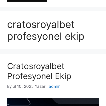
cratosroyalbet
profesyonel ekip
Cratosroyalbet
Profesyonel Ekip
Eylül 10, 2025
Yazarı:
admin