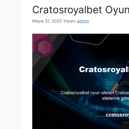
Cratosroyalbet Oyun 
Mayıs 31, 2025
Yazarı:
admin