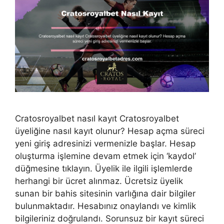
Cratosroyalbet nasıl kayıt Cratosroyalbet
üyeliğine nasıl kayıt olunur? Hesap açma süreci
yeni giriş adresinizi vermenizle başlar. Hesap
oluşturma işlemine devam etmek için ‘kaydol’
düğmesine tıklayın. Üyelik ile ilgili işlemlerde
herhangi bir ücret alınmaz. Ücretsiz üyelik
sunan bir bahis sitesinin varlığına dair bilgiler
bulunmaktadır. Hesabınız onaylandı ve kimlik
bilgileriniz doğrulandı. Sorunsuz bir kayıt süreci