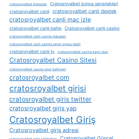
Cratosroyalbet bonus seçenekleri
cratosroyalbet bonuslar
cratosroyalbet canli destek
cratosroyalbet canli
cratosroyalbet canli maç izle
cratosroyalbet canlı bahis
Cratosroyalbet canlı casino
cratosroyalbet canlı casino masaları
cratosroyalbet canlı casino sever oyunu nedir
cratosroyalbet canlı tv
cratosroyalbet casino kayıt olun
Cratosroyalbet Casino Sitesi
cratosroyalbet casino spor bahisleri
cratosroyalbet com
cratosroyalbet girisi
cratosroyalbet giris twitter
cratosroyalbet giris yap
Cratosroyalbet Giriş
Cratosroyalbet giriş adresi
Cratosroyalbet Güncel
cratosroyalbet giriş talimatları