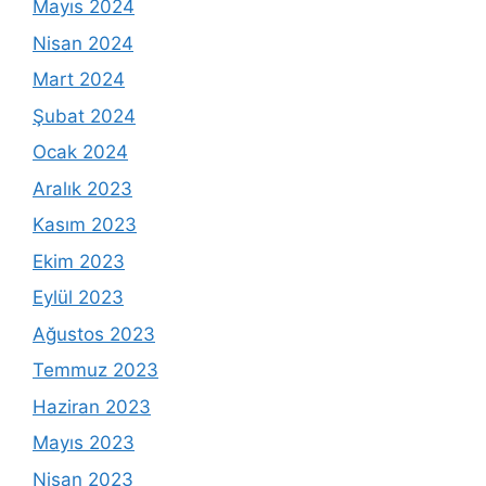
Mayıs 2024
Nisan 2024
Mart 2024
Şubat 2024
Ocak 2024
Aralık 2023
Kasım 2023
Ekim 2023
Eylül 2023
Ağustos 2023
Temmuz 2023
Haziran 2023
Mayıs 2023
Nisan 2023