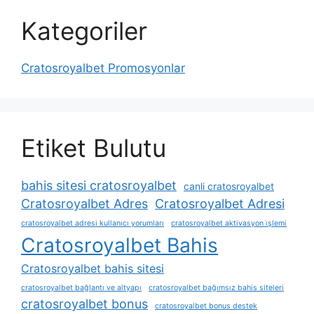
Kategoriler
Cratosroyalbet Promosyonlar
Etiket Bulutu
bahis sitesi cratosroyalbet
canli cratosroyalbet
Cratosroyalbet Adres
Cratosroyalbet Adresi
cratosroyalbet adresi kullanıcı yorumları
cratosroyalbet aktivasyon i̇şlemi
Cratosroyalbet Bahis
Cratosroyalbet bahis sitesi
cratosroyalbet bağlantı ve altyapı
cratosroyalbet bağımsız bahis siteleri
cratosroyalbet bonus
cratosroyalbet bonus destek