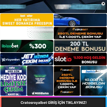
×
Cratosroyalbet GİRİŞ İÇİN TIKLAYINIZ!