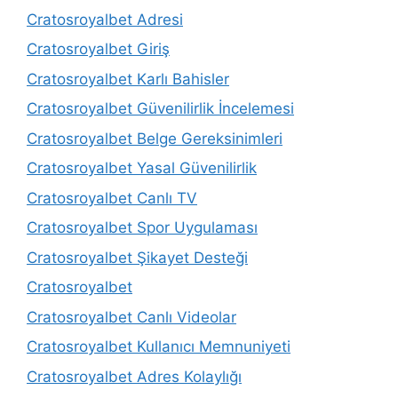
Cratosroyalbet Adresi
Cratosroyalbet Giriş
Cratosroyalbet Karlı Bahisler
Cratosroyalbet Güvenilirlik İncelemesi
Cratosroyalbet Belge Gereksinimleri
Cratosroyalbet Yasal Güvenilirlik
Cratosroyalbet Canlı TV
Cratosroyalbet Spor Uygulaması
Cratosroyalbet Şikayet Desteği
Cratosroyalbet
Cratosroyalbet Canlı Videolar
Cratosroyalbet Kullanıcı Memnuniyeti
Cratosroyalbet Adres Kolaylığı