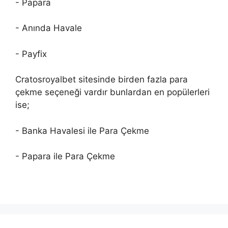
- Papara
- Anında Havale
- Payfix
Cratosroyalbet sitesinde birden fazla para
çekme seçeneği vardır bunlardan en popülerleri
ise;
- Banka Havalesi ile Para Çekme
- Papara ile Para Çekme