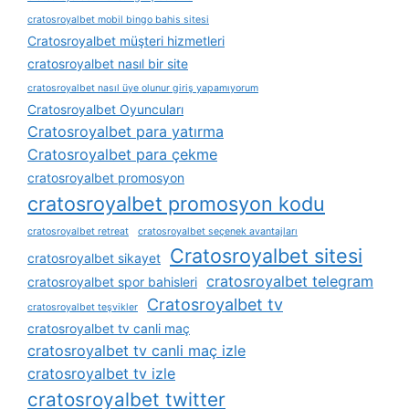
cratosroyalbet mobil bingo bahis sitesi
Cratosroyalbet müşteri hizmetleri
cratosroyalbet nasıl bir site
cratosroyalbet nasıl üye olunur giriş yapamıyorum
Cratosroyalbet Oyuncuları
Cratosroyalbet para yatırma
Cratosroyalbet para çekme
cratosroyalbet promosyon
cratosroyalbet promosyon kodu
cratosroyalbet retreat
cratosroyalbet seçenek avantajları
Cratosroyalbet sitesi
cratosroyalbet sikayet
cratosroyalbet telegram
cratosroyalbet spor bahisleri
Cratosroyalbet tv
cratosroyalbet teşvikler
cratosroyalbet tv canli maç
cratosroyalbet tv canli maç izle
cratosroyalbet tv izle
cratosroyalbet twitter