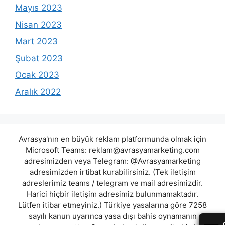
Mayıs 2023
Nisan 2023
Mart 2023
Şubat 2023
Ocak 2023
Aralık 2022
Avrasya'nın en büyük reklam platformunda olmak için
Microsoft Teams:
reklam@avrasyamarketing.com
adresimizden veya Telegram: @Avrasyamarketing
adresimizden irtibat kurabilirsiniz. (Tek iletişim
adreslerimiz teams / telegram ve mail adresimizdir.
Harici hiçbir iletişim adresimiz bulunmamaktadır.
Lütfen itibar etmeyiniz.) Türkiye yasalarına göre 7258
sayılı kanun uyarınca yasa dışı bahis oynamanın