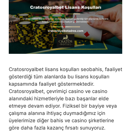
Cratosroyalbet lisans koşulları seobahis, faaliyet
gösterdiği tüm alanlarda bu lisans koşulları
kapsamında faaliyet göstermektedir.
Cratosroyalbet, çevrimiçi casino ve casino
alanındaki hizmetleriyle bazı başarılar elde
etmeye devam ediyor. Fiziksel bir bayiye veya
çalışma alanına ihtiyaç duymadığımız için
üyelerimize diğer bahis ve casino şirketlerine
göre daha fazla kazanç fırsatı sunuyoruz.