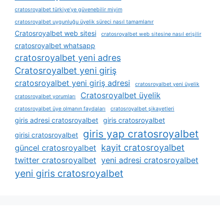
cratosroyalbet türkiye’ye güvenebilir miyim
cratosroyalbet uygunluğu üyelik süreci nasıl tamamlanır
Cratosroyalbet web sitesi
cratosroyalbet web sitesine nasıl erişilir
cratosroyalbet whatsapp
cratosroyalbet yeni adres
Cratosroyalbet yeni giriş
cratosroyalbet yeni giriş adresi
cratosroyalbet yeni üyelik
Cratosroyalbet üyelik
cratosroyalbet yorumları
cratosroyalbet üye olmanın faydaları
cratosroyalbet şikayetleri
giris adresi cratosroyalbet
giris cratosroyalbet
giris yap cratosroyalbet
girisi cratosroyalbet
kayit cratosroyalbet
güncel cratosroyalbet
twitter cratosroyalbet
yeni adresi cratosroyalbet
yeni giris cratosroyalbet