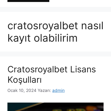
cratosroyalbet nasıl
kayıt olabilirim
Cratosroyalbet Lisans
Koşulları
Ocak 10, 2024
Yazarı:
admin