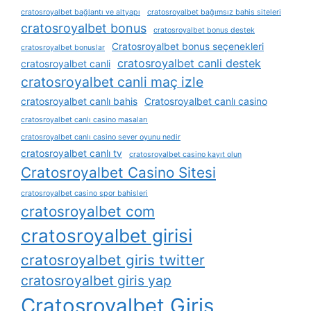
cratosroyalbet bağlantı ve altyapı
cratosroyalbet bağımsız bahis siteleri
cratosroyalbet bonus
cratosroyalbet bonus destek
Cratosroyalbet bonus seçenekleri
cratosroyalbet bonuslar
cratosroyalbet canli destek
cratosroyalbet canli
cratosroyalbet canli maç izle
cratosroyalbet canlı bahis
Cratosroyalbet canlı casino
cratosroyalbet canlı casino masaları
cratosroyalbet canlı casino sever oyunu nedir
cratosroyalbet canlı tv
cratosroyalbet casino kayıt olun
Cratosroyalbet Casino Sitesi
cratosroyalbet casino spor bahisleri
cratosroyalbet com
cratosroyalbet girisi
cratosroyalbet giris twitter
cratosroyalbet giris yap
Cratosroyalbet Giriş