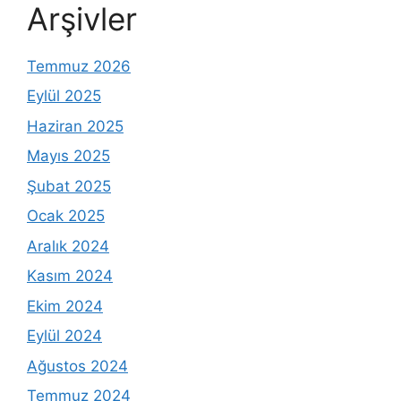
Arşivler
Temmuz 2026
Eylül 2025
Haziran 2025
Mayıs 2025
Şubat 2025
Ocak 2025
Aralık 2024
Kasım 2024
Ekim 2024
Eylül 2024
Ağustos 2024
Temmuz 2024