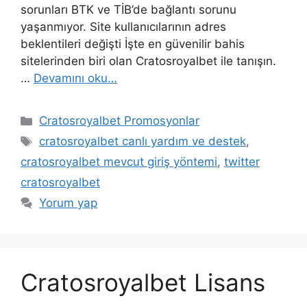
sorunları BTK ve TİB’de bağlantı sorunu
yaşanmıyor. Site kullanıcılarının adres
beklentileri değişti İşte en güvenilir bahis
sitelerinden biri olan Cratosroyalbet ile tanışın.
…
Devamını oku…
Kategoriler
Cratosroyalbet Promosyonlar
Etiketler
cratosroyalbet canlı yardım ve destek
,
cratosroyalbet mevcut giriş yöntemi
,
twitter
cratosroyalbet
Yorum yap
Cratosroyalbet Lisans