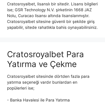
Cratosroyalbet, lisanslı bir sitedir. Lisans bilgileri
ise; GSR Technology N.V. şirketinin 1668 JAZ
Nolu, Curacao lisansı altında lisanslanmıştır.
Cratosroyalbet sitesine güvenli bir şekilde giriş
yapabilir, sitede rahatlıkla bahis oynayabilirsiniz.
Cratosroyalbet Para
Yatırma ve Çekme
Cratosroyalbet sitesinde dörtden fazla para
yatırma seçeneği vardır bunlardan en
popülerleri ise;
- Banka Havalesi ile Para Yatırma