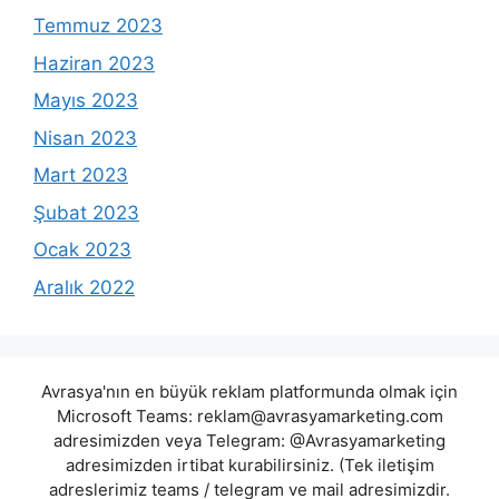
Temmuz 2023
Haziran 2023
Mayıs 2023
Nisan 2023
Mart 2023
Şubat 2023
Ocak 2023
Aralık 2022
Avrasya'nın en büyük reklam platformunda olmak için
Microsoft Teams:
reklam@avrasyamarketing.com
adresimizden veya Telegram: @Avrasyamarketing
adresimizden irtibat kurabilirsiniz. (Tek iletişim
adreslerimiz teams / telegram ve mail adresimizdir.