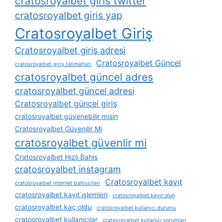
cratosroyalbet giris twitter
cratosroyalbet giris yap
Cratosroyalbet Giriş
Cratosroyalbet giriş adresi
Cratosroyalbet Güncel
cratosroyalbet giriş talimatları
cratosroyalbet güncel adres
cratosroyalbet güncel adresi
Cratosroyalbet güncel giriş
cratosroyalbet güvenebilir misin
Cratosroyalbet Güvenilir Mi
cratosroyalbet güvenlir mi
Cratosroyalbet Hızlı Bahis
cratosroyalbet instagram
Cratosroyalbet kayıt
cratosroyalbet i̇nternet bahisçileri
cratosroyalbet kayıt i̇şlemleri
cratosroyalbet kayıt olun
cratosroyalbet kaç oldu
cratosroyalbet kullanıcı durumu
cratosroyalbet kullanıcılar
cratosroyalbet kullanıcı yorumları