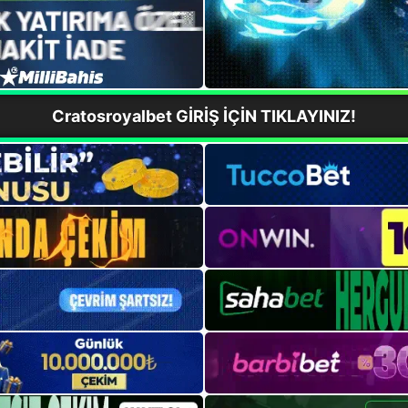
Cratosroyalbet GİRİŞ İÇİN TIKLAYINIZ!