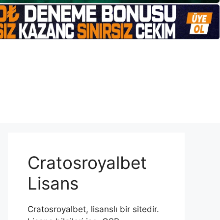
Cratosroyalbet
Lisans
Cratosroyalbet, lisanslı bir sitedir.