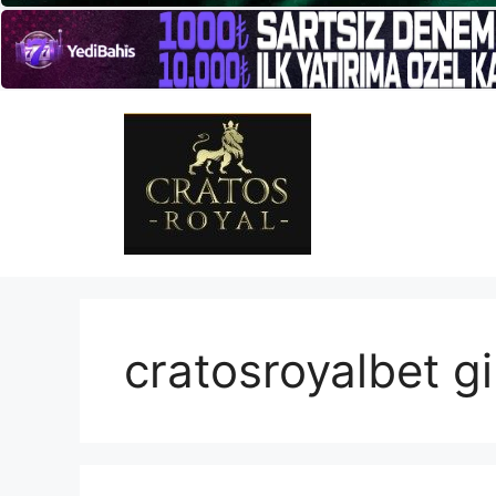
İçeriğe
atla
cratosroyalbet gi