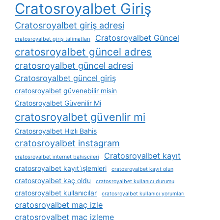
Cratosroyalbet Giriş
Cratosroyalbet giriş adresi
Cratosroyalbet Güncel
cratosroyalbet giriş talimatları
cratosroyalbet güncel adres
cratosroyalbet güncel adresi
Cratosroyalbet güncel giriş
cratosroyalbet güvenebilir misin
Cratosroyalbet Güvenilir Mi
cratosroyalbet güvenlir mi
Cratosroyalbet Hızlı Bahis
cratosroyalbet instagram
Cratosroyalbet kayıt
cratosroyalbet i̇nternet bahisçileri
cratosroyalbet kayıt i̇şlemleri
cratosroyalbet kayıt olun
cratosroyalbet kaç oldu
cratosroyalbet kullanıcı durumu
cratosroyalbet kullanıcılar
cratosroyalbet kullanıcı yorumları
cratosroyalbet maç izle
cratosroyalbet maç izleme