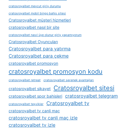
cratosroyalbet mevcut giriş durumu
cratosroyalbet mobil bingo bahis sitesi
Cratosroyalbet müşteri hizmetleri
cratosroyalbet nasıl bir site
cratosroyalbet nasıl üye olunur giriş yapamıyorum
Cratosroyalbet Oyuncuları
Cratosroyalbet para yatırma
Cratosroyalbet para çekme
cratosroyalbet promosyon
cratosroyalbet promosyon kodu
cratosroyalbet retreat
cratosroyalbet seçenek avantajları
Cratosroyalbet sitesi
cratosroyalbet sikayet
cratosroyalbet telegram
cratosroyalbet spor bahisleri
Cratosroyalbet tv
cratosroyalbet teşvikler
cratosroyalbet tv canli maç
cratosroyalbet tv canli maç izle
cratosroyalbet tv izle