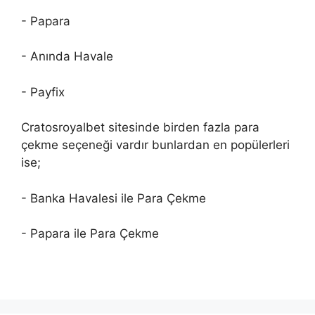
- Papara
- Anında Havale
- Payfix
Cratosroyalbet sitesinde birden fazla para
çekme seçeneği vardır bunlardan en popülerleri
ise;
- Banka Havalesi ile Para Çekme
- Papara ile Para Çekme