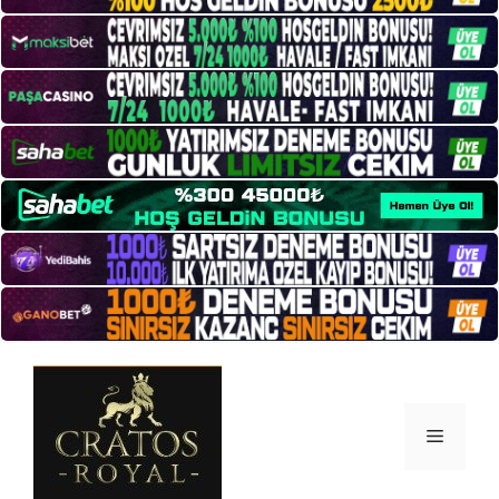
İçeriğe
atla
Menü