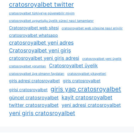
cratosroyalbet twitter
cratosroyalbet türkiye’ye güvenebilir miyim
cratosroyalbet uygunluğu üyelik süreci nasıl tamamlanır
Cratosroyalbet web sitesi
cratosroyalbet web sitesine nasıl erişilir
cratosroyalbet whatsapp
cratosroyalbet yeni adres
Cratosroyalbet yeni giriş
cratosroyalbet yeni giriş adresi
cratosroyalbet yeni üyelik
Cratosroyalbet üyelik
cratosroyalbet yorumları
cratosroyalbet üye olmanın faydaları
cratosroyalbet şikayetleri
giris adresi cratosroyalbet
giris cratosroyalbet
giris yap cratosroyalbet
girisi cratosroyalbet
kayit cratosroyalbet
güncel cratosroyalbet
twitter cratosroyalbet
yeni adresi cratosroyalbet
yeni giris cratosroyalbet