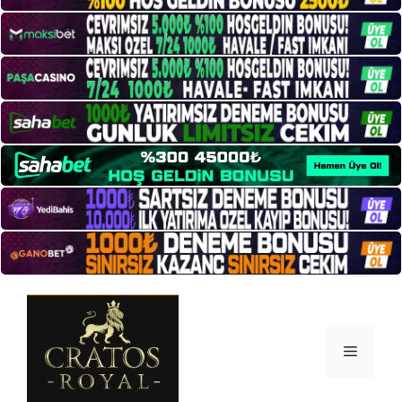
İçeriğe
atla
Menü