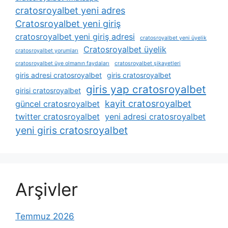
cratosroyalbet yeni adres
Cratosroyalbet yeni giriş
cratosroyalbet yeni giriş adresi
cratosroyalbet yeni üyelik
Cratosroyalbet üyelik
cratosroyalbet yorumları
cratosroyalbet üye olmanın faydaları
cratosroyalbet şikayetleri
giris adresi cratosroyalbet
giris cratosroyalbet
giris yap cratosroyalbet
girisi cratosroyalbet
kayit cratosroyalbet
güncel cratosroyalbet
twitter cratosroyalbet
yeni adresi cratosroyalbet
yeni giris cratosroyalbet
Arşivler
Temmuz 2026