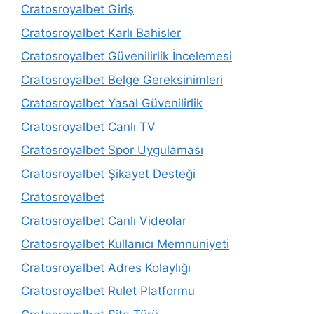
Cratosroyalbet Giriş
Cratosroyalbet Karlı Bahisler
Cratosroyalbet Güvenilirlik İncelemesi
Cratosroyalbet Belge Gereksinimleri
Cratosroyalbet Yasal Güvenilirlik
Cratosroyalbet Canlı TV
Cratosroyalbet Spor Uygulaması
Cratosroyalbet Şikayet Desteği
Cratosroyalbet
Cratosroyalbet Canlı Videolar
Cratosroyalbet Kullanıcı Memnuniyeti
Cratosroyalbet Adres Kolaylığı
Cratosroyalbet Rulet Platformu