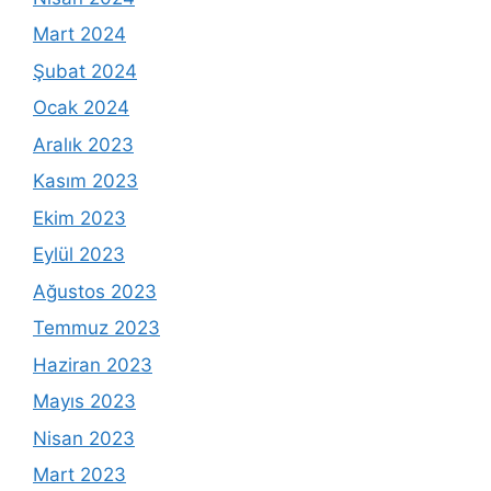
Mart 2024
Şubat 2024
Ocak 2024
Aralık 2023
Kasım 2023
Ekim 2023
Eylül 2023
Ağustos 2023
Temmuz 2023
Haziran 2023
Mayıs 2023
Nisan 2023
Mart 2023