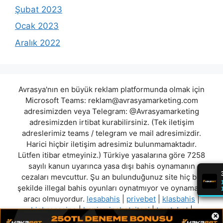
Şubat 2023
Ocak 2023
Aralık 2022
Avrasya'nın en büyük reklam platformunda olmak için
Microsoft Teams:
reklam@avrasyamarketing.com
adresimizden veya Telegram: @Avrasyamarketing
adresimizden irtibat kurabilirsiniz. (Tek iletişim
adreslerimiz teams / telegram ve mail adresimizdir.
Harici hiçbir iletişim adresimiz bulunmamaktadır.
Lütfen itibar etmeyiniz.) Türkiye yasalarına göre 7258
sayılı kanun uyarınca yasa dışı bahis oynamanın
cezaları mevcuttur. Şu an bulunduğunuz site hiç bir
şekilde illegal bahis oyunları oynatmıyor ve oynamaya
aracı olmuyordur.
lesabahis
|
privebet
|
klasbahis
|
bigbrocasino
|
benjaminsbetsitesi
|
trustxbet
|
×
visabahis
|
betclub
"