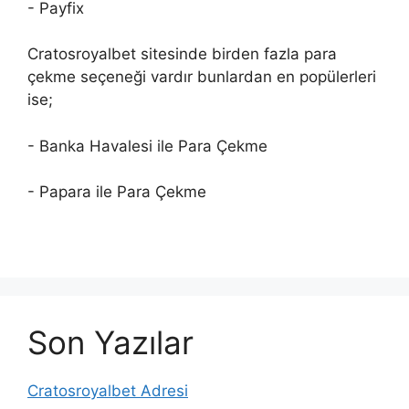
- Payfix
Cratosroyalbet sitesinde birden fazla para
çekme seçeneği vardır bunlardan en popülerleri
ise;
- Banka Havalesi ile Para Çekme
- Papara ile Para Çekme
Son Yazılar
Cratosroyalbet Adresi