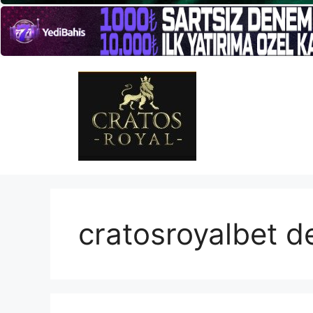
İçeriğe
atla
cratosroyalbet de