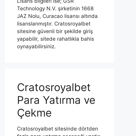
Lisans bilgileri ise; GSR
Technology N.V. şirketinin 1668
JAZ Nolu, Curacao lisansı altında
lisanslanmıştır. Cratosroyalbet
sitesine güvenli bir şekilde giriş
yapabilir, sitede rahatlıkla bahis
oynayabilirsiniz.
Cratosroyalbet
Para Yatırma ve
Çekme
Cratosroyalbet sitesinde dörtden