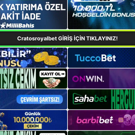
Cratosroyalbet GİRİŞ İÇİN TIKLAYINIZ!