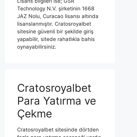
Lisans bilgileri ise; GSR
Technology N.V. şirketinin 1668
JAZ Nolu, Curacao lisansı altında
lisanslanmıştır. Cratosroyalbet
sitesine güvenli bir şekilde giriş
yapabilir, sitede rahatlıkla bahis
oynayabilirsiniz.
Cratosroyalbet
Para Yatırma ve
Çekme
Cratosroyalbet sitesinde dörtden