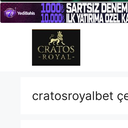
İçeriğe
atla
cratosroyalbet çe