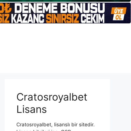
Cratosroyalbet
Lisans
Cratosroyalbet, lisanslı bir sitedir.