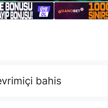
vrimiçi bahis