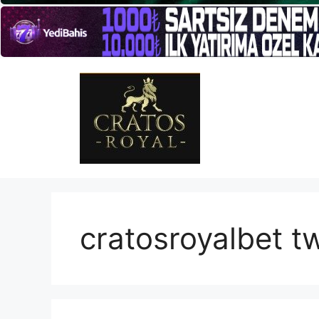
İçeriğe
atla
cratosroyalbet tw