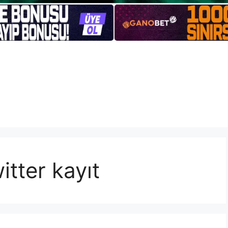
itter kayıt