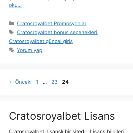
oku…
Kategoriler
Cratosroyalbet Promosyonlar
Etiketler
Cratosroyalbet bonus seçenekleri
,
Cratosroyalbet güncel giriş
Yorum yap
Sayfa
Sayfa
Sayfa
←
Önceki
1
…
23
24
Cratosroyalbet Lisans
Cratosroyalbet, lisanslı bir sitedir. Lisans bilgileri