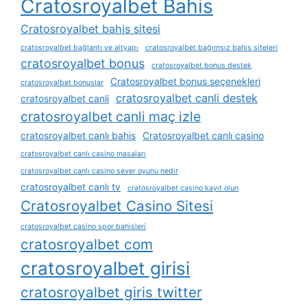
Cratosroyalbet Bahis
Cratosroyalbet bahis sitesi
cratosroyalbet bağlantı ve altyapı
cratosroyalbet bağımsız bahis siteleri
cratosroyalbet bonus
cratosroyalbet bonus destek
Cratosroyalbet bonus seçenekleri
cratosroyalbet bonuslar
cratosroyalbet canli destek
cratosroyalbet canli
cratosroyalbet canli maç izle
cratosroyalbet canlı bahis
Cratosroyalbet canlı casino
cratosroyalbet canlı casino masaları
cratosroyalbet canlı casino sever oyunu nedir
cratosroyalbet canlı tv
cratosroyalbet casino kayıt olun
Cratosroyalbet Casino Sitesi
cratosroyalbet casino spor bahisleri
cratosroyalbet com
cratosroyalbet girisi
cratosroyalbet giris twitter