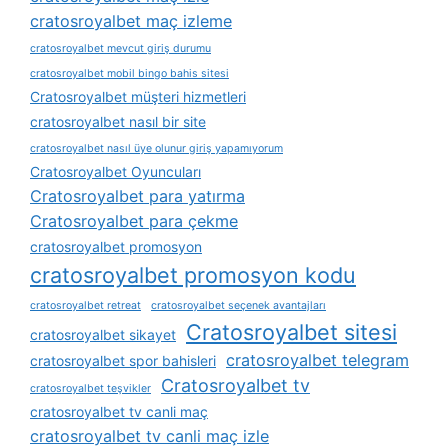
cratosroyalbet maç izleme
cratosroyalbet mevcut giriş durumu
cratosroyalbet mobil bingo bahis sitesi
Cratosroyalbet müşteri hizmetleri
cratosroyalbet nasıl bir site
cratosroyalbet nasıl üye olunur giriş yapamıyorum
Cratosroyalbet Oyuncuları
Cratosroyalbet para yatırma
Cratosroyalbet para çekme
cratosroyalbet promosyon
cratosroyalbet promosyon kodu
cratosroyalbet retreat
cratosroyalbet seçenek avantajları
Cratosroyalbet sitesi
cratosroyalbet sikayet
cratosroyalbet telegram
cratosroyalbet spor bahisleri
Cratosroyalbet tv
cratosroyalbet teşvikler
cratosroyalbet tv canli maç
cratosroyalbet tv canli maç izle