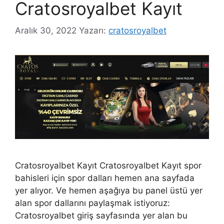
Cratosroyalbet Kayıt
Aralık 30, 2022
Yazarı:
cratosroyalbet
Cratosroyalbet Kayıt Cratosroyalbet Kayıt spor
bahisleri için spor dalları hemen ana sayfada
yer alıyor. Ve hemen aşağıya bu panel üstü yer
alan spor dallarını paylaşmak istiyoruz:
Cratosroyalbet giriş sayfasında yer alan bu