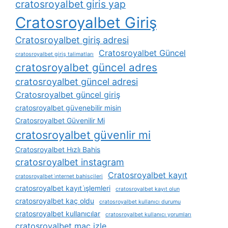
cratosroyalbet giris yap
Cratosroyalbet Giriş
Cratosroyalbet giriş adresi
Cratosroyalbet Güncel
cratosroyalbet giriş talimatları
cratosroyalbet güncel adres
cratosroyalbet güncel adresi
Cratosroyalbet güncel giriş
cratosroyalbet güvenebilir misin
Cratosroyalbet Güvenilir Mi
cratosroyalbet güvenlir mi
Cratosroyalbet Hızlı Bahis
cratosroyalbet instagram
Cratosroyalbet kayıt
cratosroyalbet i̇nternet bahisçileri
cratosroyalbet kayıt i̇şlemleri
cratosroyalbet kayıt olun
cratosroyalbet kaç oldu
cratosroyalbet kullanıcı durumu
cratosroyalbet kullanıcılar
cratosroyalbet kullanıcı yorumları
cratosroyalbet maç izle