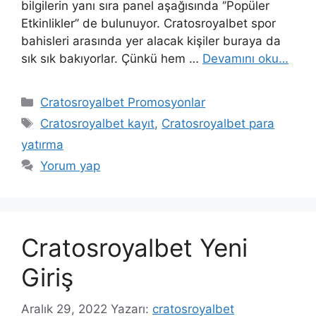
bilgilerin yanı sıra panel aşağısında ‘’Popüler
Etkinlikler’’ de bulunuyor. Cratosroyalbet spor
bahisleri arasında yer alacak kişiler buraya da
sık sık bakıyorlar. Çünkü hem …
Devamını oku…
Kategoriler
Cratosroyalbet Promosyonlar
Etiketler
Cratosroyalbet kayıt
,
Cratosroyalbet para
yatırma
Yorum yap
Cratosroyalbet Yeni
Giriş
Aralık 29, 2022
Yazarı:
cratosroyalbet