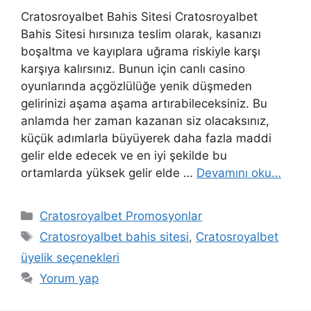
Cratosroyalbet Bahis Sitesi Cratosroyalbet
Bahis Sitesi hırsınıza teslim olarak, kasanızı
boşaltma ve kayıplara uğrama riskiyle karşı
karşıya kalırsınız. Bunun için canlı casino
oyunlarında açgözlülüğe yenik düşmeden
gelirinizi aşama aşama artırabileceksiniz. Bu
anlamda her zaman kazanan siz olacaksınız,
küçük adımlarla büyüyerek daha fazla maddi
gelir elde edecek ve en iyi şekilde bu
ortamlarda yüksek gelir elde …
Devamını oku…
Kategoriler
Cratosroyalbet Promosyonlar
Etiketler
Cratosroyalbet bahis sitesi
,
Cratosroyalbet
üyelik seçenekleri
Yorum yap