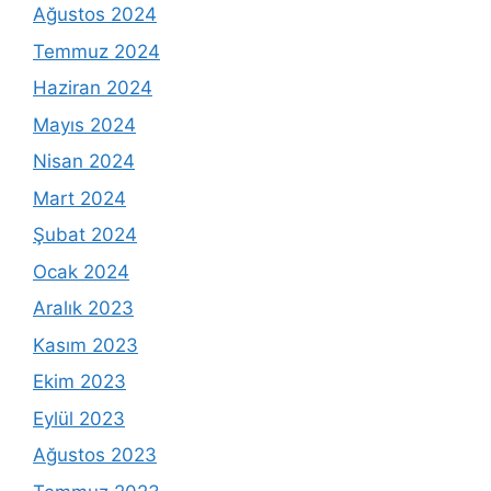
Ağustos 2024
Temmuz 2024
Haziran 2024
Mayıs 2024
Nisan 2024
Mart 2024
Şubat 2024
Ocak 2024
Aralık 2023
Kasım 2023
Ekim 2023
Eylül 2023
Ağustos 2023