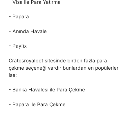
- Visa ile Para Yatırma
- Papara
- Anında Havale
- Payfix
Cratosroyalbet sitesinde birden fazla para
çekme seçeneği vardır bunlardan en popülerleri
ise;
- Banka Havalesi ile Para Çekme
- Papara ile Para Çekme