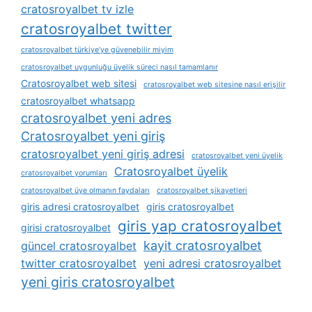
cratosroyalbet tv izle
cratosroyalbet twitter
cratosroyalbet türkiye’ye güvenebilir miyim
cratosroyalbet uygunluğu üyelik süreci nasıl tamamlanır
Cratosroyalbet web sitesi
cratosroyalbet web sitesine nasıl erişilir
cratosroyalbet whatsapp
cratosroyalbet yeni adres
Cratosroyalbet yeni giriş
cratosroyalbet yeni giriş adresi
cratosroyalbet yeni üyelik
Cratosroyalbet üyelik
cratosroyalbet yorumları
cratosroyalbet üye olmanın faydaları
cratosroyalbet şikayetleri
giris adresi cratosroyalbet
giris cratosroyalbet
giris yap cratosroyalbet
girisi cratosroyalbet
kayit cratosroyalbet
güncel cratosroyalbet
twitter cratosroyalbet
yeni adresi cratosroyalbet
yeni giris cratosroyalbet