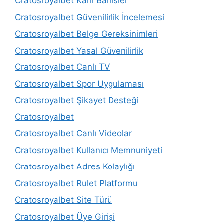
Cratosroyalbet Karlı Bahisler
Cratosroyalbet Güvenilirlik İncelemesi
Cratosroyalbet Belge Gereksinimleri
Cratosroyalbet Yasal Güvenilirlik
Cratosroyalbet Canlı TV
Cratosroyalbet Spor Uygulaması
Cratosroyalbet Şikayet Desteği
Cratosroyalbet
Cratosroyalbet Canlı Videolar
Cratosroyalbet Kullanıcı Memnuniyeti
Cratosroyalbet Adres Kolaylığı
Cratosroyalbet Rulet Platformu
Cratosroyalbet Site Türü
Cratosroyalbet Üye Girişi