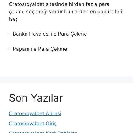
Cratosroyalbet sitesinde birden fazla para
çekme seçeneği vardır bunlardan en popülerleri
ise;
- Banka Havalesi ile Para Çekme
- Papara ile Para Çekme
Son Yazılar
Cratosroyalbet Adresi
Cratosroyalbet Giriş