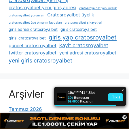
Cratosroyalbet yeni giriş
cratosroyalbet yeni giriş adresi
cratosroyalbet yeni üyelik
Cratosroyalbet üyelik
cratosroyalbet yorumları
cratosroyalbet üye olmanın faydaları
cratosroyalbet şikayetleri
giris adresi cratosroyalbet
giris cratosroyalbet
giris yap cratosroyalbet
girisi cratosroyalbet
kayit cratosroyalbet
güncel cratosroyalbet
twitter cratosroyalbet
yeni adresi cratosroyalbet
yeni giris cratosroyalbet
Arşivler
Temmuz 2026
×
Eylül 2025
Haziran 2025