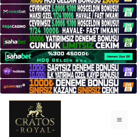
İçeriğe
atla
Menü