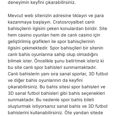
deneyimin keyfini çıkarabilirsiniz.
Mevcut web sitenizin adresine tıklayın ve para
kazanmaya başlayın. Cratosroyalbet canlı
bahisçilerin ilgisini çeken konulardan biridir. Site
hem casino oyunları hem de canlı casino için
geliştirilmiş grafikleri ile spor bahisçilerinin
ilgisini çekmektedir. Spor bahisçileri bir sitenin
canlı bahis oyunlarına sahip olup olmadığını
bilmek ister. Öncelikle şunu belirtmek isteriz ki
bu site canlı spor bahisleri sunmamaktadır.
Canlı bahislerin yanı sıra sanal sporlar, 3D futbol
ve diğer bahis oyunlarının da keyfini
çıkarabilirsiniz. Bu bahis sitesi spor bahisleri ve
3D sanal futbol bahisleri gibi bahis seçenekleri
sunmaktadır. Bu nedenle spor bahis bileti
oluşturmak istiyorsanız sanal bahis ve 3D futbol
bahislerini kullanabilirsiniz. Öte yandan sitede