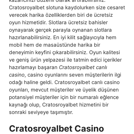
Cratosroyalbet slotuna kaydolurken size cesaret
verecek harika özelliklerden biri de ücretsiz
oyun hizmetidir. Slotlara ücretsiz bahisler
oynayarak gerçek parayla oynanan slotlara
hazırlanabilirsiniz. En iyi kilit sağlayıcıyla hem
mobil hem de masaüstünde harika bir
deneyimin keyfini çıkarabilirsiniz. Oyun kalitesi
ve geniş ürün yelpazesi ile tatmin edici içerikler
hazırlamayı başaran
Cratosroyalbet canlı
casino
, casino oyunlarını seven müşterilerin ilgi
odağı haline geldi. Cratosroyalbet canlı casino
oyunları, mevcut müşteriler ve üyelik düşünen
potansiyel müşteriler için bir numaralı eğlence
kaynağı olup, Cratosroyalbet hizmetini bir
sonraki seviyeye taşımıştır.
Cratosroyalbet Casino