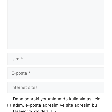
İsim
E-
posta
İnternet
sitesi
Daha sonraki yorumlarımda kullanılması için
adım, e-posta adresim ve site adresim bu
tarayıcıya kaydedilsin.