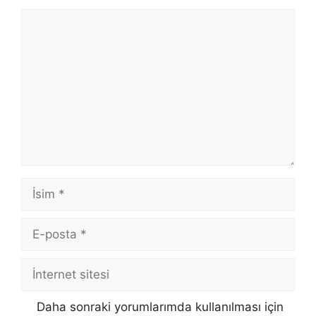
Yorum
İsim
E-
posta
İnternet
sitesi
Daha sonraki yorumlarımda kullanılması için