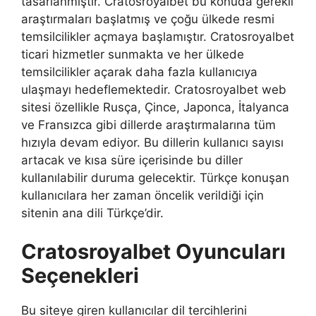
tasarlanmıştır. Cratosroyalbet bu konuda gerekli
araştırmaları başlatmış ve çoğu ülkede resmi
temsilcilikler açmaya başlamıştır. Cratosroyalbet
ticari hizmetler sunmakta ve her ülkede
temsilcilikler açarak daha fazla kullanıcıya
ulaşmayı hedeflemektedir. Cratosroyalbet web
sitesi özellikle Rusça, Çince, Japonca, İtalyanca
ve Fransızca gibi dillerde araştırmalarına tüm
hızıyla devam ediyor. Bu dillerin kullanıcı sayısı
artacak ve kısa süre içerisinde bu diller
kullanılabilir duruma gelecektir. Türkçe konuşan
kullanıcılara her zaman öncelik verildiği için
sitenin ana dili Türkçe’dir.
Cratosroyalbet Oyuncuları
Seçenekleri
Bu siteye giren kullanıcılar dil tercihlerini