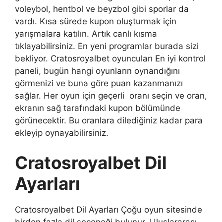
voleybol, hentbol ve beyzbol gibi sporlar da
vardı. Kısa sürede kupon oluşturmak için
yarışmalara katılın. Artık canlı kısma
tıklayabilirsiniz. En yeni programlar burada sizi
bekliyor. Cratosroyalbet oyuncuları En iyi kontrol
paneli, bugün hangi oyunların oynandığını
görmenizi ve buna göre puan kazanmanızı
sağlar. Her oyun için geçerli oranı seçin ve oran,
ekranın sağ tarafındaki kupon bölümünde
görünecektir. Bu oranlara dilediğiniz kadar para
ekleyip oynayabilirsiniz.
Cratosroyalbet Dil
Ayarları
Cratosroyalbet Dil Ayarları Çoğu oyun sitesinde
birden fazla dil seçeneği bulunur. Uluslararası