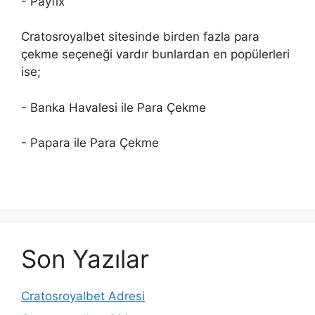
- Payfix
Cratosroyalbet sitesinde birden fazla para
çekme seçeneği vardır bunlardan en popülerleri
ise;
- Banka Havalesi ile Para Çekme
- Papara ile Para Çekme
Son Yazılar
Cratosroyalbet Adresi