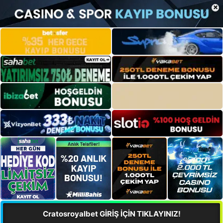
×
Cratosroyalbet GİRİŞ İÇİN TIKLAYINIZ!