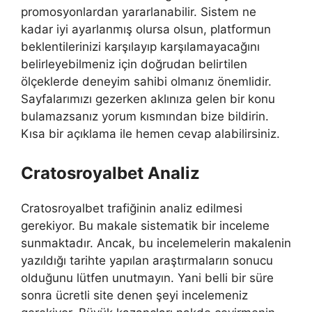
promosyonlardan yararlanabilir. Sistem ne
kadar iyi ayarlanmış olursa olsun, platformun
beklentilerinizi karşılayıp karşılamayacağını
belirleyebilmeniz için doğrudan belirtilen
ölçeklerde deneyim sahibi olmanız önemlidir.
Sayfalarımızı gezerken aklınıza gelen bir konu
bulamazsanız yorum kısmından bize bildirin.
Kısa bir açıklama ile hemen cevap alabilirsiniz.
Cratosroyalbet Analiz
Cratosroyalbet trafiğinin analiz edilmesi
gerekiyor. Bu makale sistematik bir inceleme
sunmaktadır. Ancak, bu incelemelerin makalenin
yazıldığı tarihte yapılan araştırmaların sonucu
olduğunu lütfen unutmayın. Yani belli bir süre
sonra ücretli site denen şeyi incelemeniz