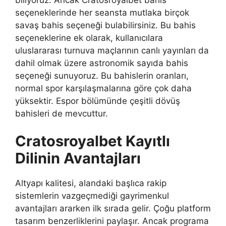
seçeneklerinde her seansta mutlaka birçok
savaş bahis seçeneği bulabilirsiniz. Bu bahis
seçeneklerine ek olarak, kullanıcılara
uluslararası turnuva maçlarının canlı yayınları da
dahil olmak üzere astronomik sayıda bahis
seçeneği sunuyoruz. Bu bahislerin oranları,
normal spor karşılaşmalarına göre çok daha
yüksektir. Espor bölümünde çeşitli dövüş
bahisleri de mevcuttur.
Cratosroyalbet Kayıtlı
Dilinin Avantajları
Altyapı kalitesi, alandaki başlıca rakip
sistemlerin vazgeçmediği gayrimenkul
avantajları ararken ilk sırada gelir. Çoğu platform
tasarım benzerliklerini paylaşır. Ancak programa