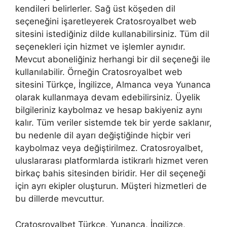
kendileri belirlerler. Sağ üst köşeden dil
seçeneğini işaretleyerek Cratosroyalbet web
sitesini istediğiniz dilde kullanabilirsiniz. Tüm dil
seçenekleri için hizmet ve işlemler aynıdır.
Mevcut aboneliğiniz herhangi bir dil seçeneği ile
kullanılabilir. Örneğin Cratosroyalbet web
sitesini Türkçe, İngilizce, Almanca veya Yunanca
olarak kullanmaya devam edebilirsiniz. Üyelik
bilgileriniz kaybolmaz ve hesap bakiyeniz aynı
kalır. Tüm veriler sistemde tek bir yerde saklanır,
bu nedenle dil ayarı değiştiğinde hiçbir veri
kaybolmaz veya değiştirilmez. Cratosroyalbet,
uluslararası platformlarda istikrarlı hizmet veren
birkaç bahis sitesinden biridir. Her dil seçeneği
için ayrı ekipler oluşturun. Müşteri hizmetleri de
bu dillerde mevcuttur.
Cratosroyalbet Türkçe, Yunanca, İngilizce,