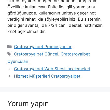
Cratosroyalbet müşteri hizmetlerini araştırdım.
Özellikle kullanıcının ünite ile ilgili yorumlarını
gördüğünüzde, kullanıcının üniteye geçer not
verdiğini rahatlıkla söyleyebilirsiniz. Bu sistemin
bir diğer avantajı da 7/24 canlı destek hattımızın
7/24 açık olmasıdır.
Kategoriler
Cratosroyalbet Promosyonlar
Etiketler
Cratosroyalbet Güncel
,
Cratosroyalbet
Oyuncuları
Cratosroyalbet Web Sitesi İncelemeleri
Hizmet Müşterileri Cratosroyalbet
Yorum yapın