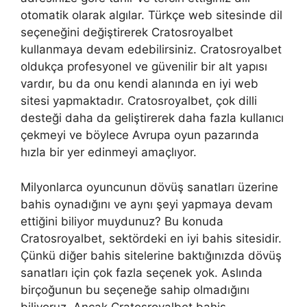
otomatik olarak algılar. Türkçe web sitesinde dil
seçeneğini değiştirerek Cratosroyalbet
kullanmaya devam edebilirsiniz. Cratosroyalbet
oldukça profesyonel ve güvenilir bir alt yapısı
vardır, bu da onu kendi alanında en iyi web
sitesi yapmaktadır. Cratosroyalbet, çok dilli
desteği daha da geliştirerek daha fazla kullanıcı
çekmeyi ve böylece Avrupa oyun pazarında
hızla bir yer edinmeyi amaçlıyor.
Milyonlarca oyuncunun dövüş sanatları üzerine
bahis oynadığını ve aynı şeyi yapmaya devam
ettiğini biliyor muydunuz? Bu konuda
Cratosroyalbet, sektördeki en iyi bahis sitesidir.
Çünkü diğer bahis sitelerine baktığınızda dövüş
sanatları için çok fazla seçenek yok. Aslında
birçoğunun bu seçeneğe sahip olmadığını
biliyoruz. Ancak Cratosroyalbet bahis