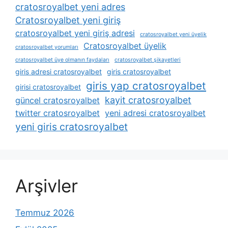
cratosroyalbet yeni adres
Cratosroyalbet yeni giriş
cratosroyalbet yeni giriş adresi
cratosroyalbet yeni üyelik
Cratosroyalbet üyelik
cratosroyalbet yorumları
cratosroyalbet üye olmanın faydaları
cratosroyalbet şikayetleri
giris adresi cratosroyalbet
giris cratosroyalbet
giris yap cratosroyalbet
girisi cratosroyalbet
kayit cratosroyalbet
güncel cratosroyalbet
twitter cratosroyalbet
yeni adresi cratosroyalbet
yeni giris cratosroyalbet
Arşivler
Temmuz 2026