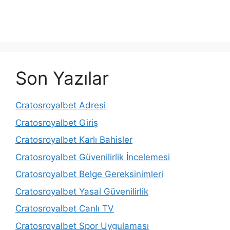
Son Yazılar
Cratosroyalbet Adresi
Cratosroyalbet Giriş
Cratosroyalbet Karlı Bahisler
Cratosroyalbet Güvenilirlik İncelemesi
Cratosroyalbet Belge Gereksinimleri
Cratosroyalbet Yasal Güvenilirlik
Cratosroyalbet Canlı TV
Cratosroyalbet Spor Uygulaması