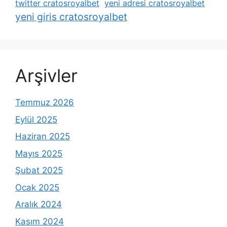
twitter cratosroyalbet
yeni adresi cratosroyalbet
yeni giris cratosroyalbet
Arşivler
Temmuz 2026
Eylül 2025
Haziran 2025
Mayıs 2025
Şubat 2025
Ocak 2025
Aralık 2024
Kasım 2024