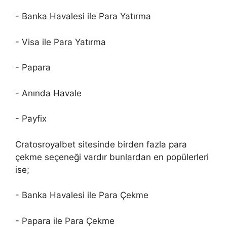
- Banka Havalesi ile Para Yatırma
- Visa ile Para Yatırma
- Papara
- Anında Havale
- Payfix
Cratosroyalbet sitesinde birden fazla para
çekme seçeneği vardır bunlardan en popülerleri
ise;
- Banka Havalesi ile Para Çekme
- Papara ile Para Çekme