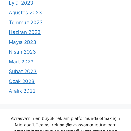
Eylül 2023
Ağustos 2023
Temmuz 2023
Haziran 2023
Mayıs 2023
Nisan 2023
Mart 2023
Şubat 2023
Ocak 2023
Aralık 2022
Avrasya'nın en büyük reklam platformunda olmak için
Microsoft Teams:
reklam@avrasyamarketing.com