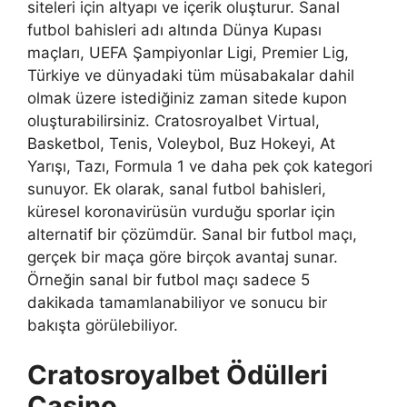
siteleri için altyapı ve içerik oluşturur. Sanal
futbol bahisleri adı altında Dünya Kupası
maçları, UEFA Şampiyonlar Ligi, Premier Lig,
Türkiye ve dünyadaki tüm müsabakalar dahil
olmak üzere istediğiniz zaman sitede kupon
oluşturabilirsiniz. Cratosroyalbet Virtual,
Basketbol, ​​Tenis, Voleybol, Buz Hokeyi, At
Yarışı, Tazı, Formula 1 ve daha pek çok kategori
sunuyor. Ek olarak, sanal futbol bahisleri,
küresel koronavirüsün vurduğu sporlar için
alternatif bir çözümdür. Sanal bir futbol maçı,
gerçek bir maça göre birçok avantaj sunar.
Örneğin sanal bir futbol maçı sadece 5
dakikada tamamlanabiliyor ve sonucu bir
bakışta görülebiliyor.
Cratosroyalbet Ödülleri
Casino