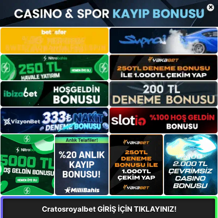
×
Cratosroyalbet GİRİŞ İÇİN TIKLAYINIZ!