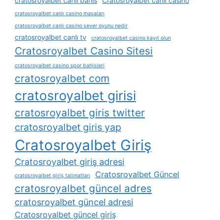
cratosroyalbet canlı bahis
Cratosroyalbet canlı casino
cratosroyalbet canlı casino masaları
cratosroyalbet canlı casino sever oyunu nedir
cratosroyalbet canlı tv
cratosroyalbet casino kayıt olun
Cratosroyalbet Casino Sitesi
cratosroyalbet casino spor bahisleri
cratosroyalbet com
cratosroyalbet girisi
cratosroyalbet giris twitter
cratosroyalbet giris yap
Cratosroyalbet Giriş
Cratosroyalbet giriş adresi
Cratosroyalbet Güncel
cratosroyalbet giriş talimatları
cratosroyalbet güncel adres
cratosroyalbet güncel adresi
Cratosroyalbet güncel giriş