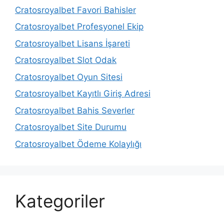
Cratosroyalbet Favori Bahisler
Cratosroyalbet Profesyonel Ekip
Cratosroyalbet Lisans İşareti
Cratosroyalbet Slot Odak
Cratosroyalbet Oyun Sitesi
Cratosroyalbet Kayıtlı Giriş Adresi
Cratosroyalbet Bahis Severler
Cratosroyalbet Site Durumu
Cratosroyalbet Ödeme Kolaylığı
Kategoriler