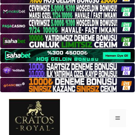
İçeriğe
atla
Menü