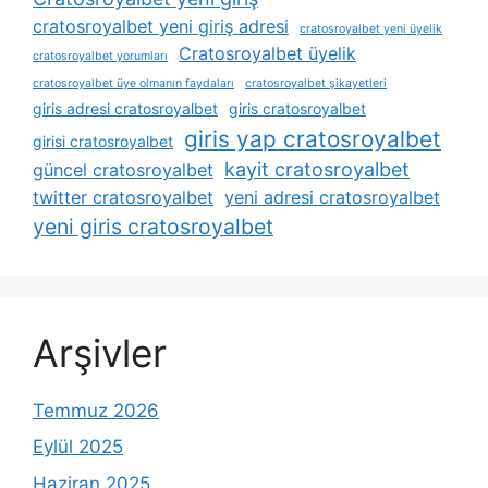
cratosroyalbet yeni giriş adresi
cratosroyalbet yeni üyelik
Cratosroyalbet üyelik
cratosroyalbet yorumları
cratosroyalbet üye olmanın faydaları
cratosroyalbet şikayetleri
giris adresi cratosroyalbet
giris cratosroyalbet
giris yap cratosroyalbet
girisi cratosroyalbet
kayit cratosroyalbet
güncel cratosroyalbet
twitter cratosroyalbet
yeni adresi cratosroyalbet
yeni giris cratosroyalbet
Arşivler
Temmuz 2026
Eylül 2025
Haziran 2025