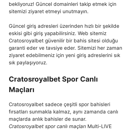
bekliyoruz! Güncel domainleri takip etmek için
sitemizi ziyaret etmeyi unutmayın.
Güncel giriş adresleri üzerinden hızlı bir şekilde
eskisi gibi giriş yapabilirsiniz. Web sitemiz
Cratosroyalbet güvenilir bir bahis sitesi olduğu
garanti eder ve tavsiye eder. Sitemizi her zaman
ziyaret edebilmeniz için yeni giriş adreslerini sık
sık paylaşıyoruz.
Cratosroyalbet Spor Canlı
Maçları
Cratosroyalbet sadece çeşitli spor bahisleri
fırsatları sunmakla kalmaz, aynı zamanda canlı
maçlarda anlık bahisler de sunar.
Cratosroyalbet spor canlı maçları
Multi-LIVE