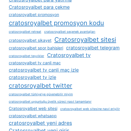
Cratosroyalbet para çekme
cratosroyalbet promosyon
cratosroyalbet promosyon kodu
cratosroyalbet retreat
cratosroyalbet seçenek avantajları
Cratosroyalbet sitesi
cratosroyalbet sikayet
cratosroyalbet telegram
cratosroyalbet spor bahisleri
Cratosroyalbet tv
cratosroyalbet teşvikler
cratosroyalbet tv canli maç
cratosroyalbet tv canli maç izle
cratosroyalbet tv izle
cratosroyalbet twitter
cratosroyalbet türkiye’ye güvenebilir miyim
cratosroyalbet uygunluğu üyelik süreci nasıl tamamlanır
Cratosroyalbet web sitesi
cratosroyalbet web sitesine nasıl erişilir
cratosroyalbet whatsapp
cratosroyalbet yeni adres
Cratosroyalbet yeni giriş