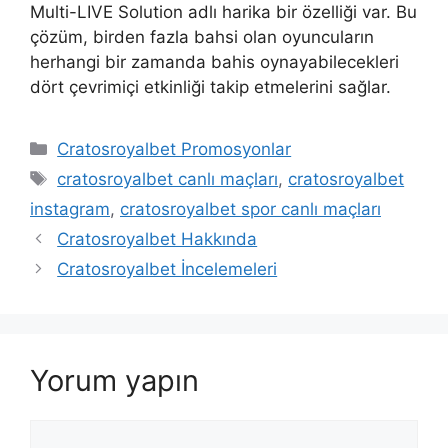
Multi-LIVE Solution adlı harika bir özelliği var. Bu
çözüm, birden fazla bahsi olan oyuncuların
herhangi bir zamanda bahis oynayabilecekleri
dört çevrimiçi etkinliği takip etmelerini sağlar.
Kategoriler
Cratosroyalbet Promosyonlar
Etiketler
cratosroyalbet canlı maçları
,
cratosroyalbet
instagram
,
cratosroyalbet spor canlı maçları
Cratosroyalbet Hakkında
Cratosroyalbet İncelemeleri
Yorum yapın
Yorum