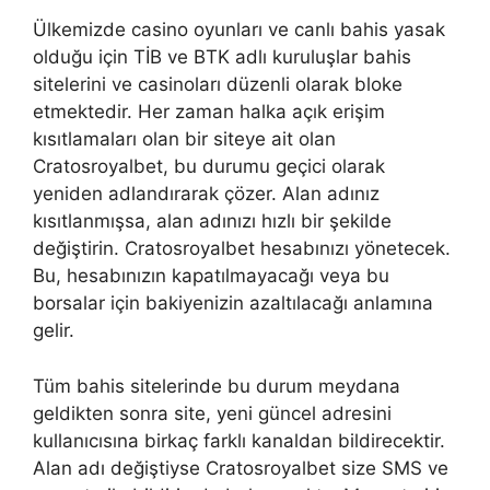
Ülkemizde casino oyunları ve canlı bahis yasak
olduğu için TİB ve BTK adlı kuruluşlar bahis
sitelerini ve casinoları düzenli olarak bloke
etmektedir. Her zaman halka açık erişim
kısıtlamaları olan bir siteye ait olan
Cratosroyalbet, bu durumu geçici olarak
yeniden adlandırarak çözer. Alan adınız
kısıtlanmışsa, alan adınızı hızlı bir şekilde
değiştirin. Cratosroyalbet hesabınızı yönetecek.
Bu, hesabınızın kapatılmayacağı veya bu
borsalar için bakiyenizin azaltılacağı anlamına
gelir.
Tüm bahis sitelerinde bu durum meydana
geldikten sonra site, yeni güncel adresini
kullanıcısına birkaç farklı kanaldan bildirecektir.
Alan adı değiştiyse Cratosroyalbet size SMS ve