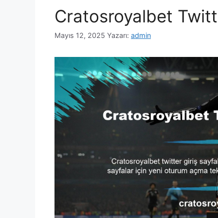
Cratosroyalbet Twitt
Mayıs 12, 2025
Yazarı:
admin