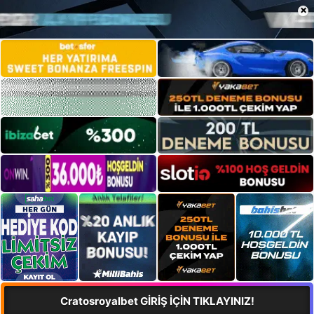
×
Cratosroyalbet GİRİŞ İÇİN TIKLAYINIZ!