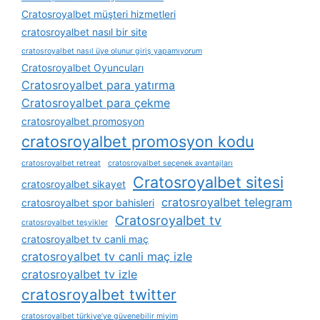
Cratosroyalbet müşteri hizmetleri
cratosroyalbet nasıl bir site
cratosroyalbet nasıl üye olunur giriş yapamıyorum
Cratosroyalbet Oyuncuları
Cratosroyalbet para yatırma
Cratosroyalbet para çekme
cratosroyalbet promosyon
cratosroyalbet promosyon kodu
cratosroyalbet retreat
cratosroyalbet seçenek avantajları
Cratosroyalbet sitesi
cratosroyalbet sikayet
cratosroyalbet telegram
cratosroyalbet spor bahisleri
Cratosroyalbet tv
cratosroyalbet teşvikler
cratosroyalbet tv canli maç
cratosroyalbet tv canli maç izle
cratosroyalbet tv izle
cratosroyalbet twitter
cratosroyalbet türkiye’ye güvenebilir miyim