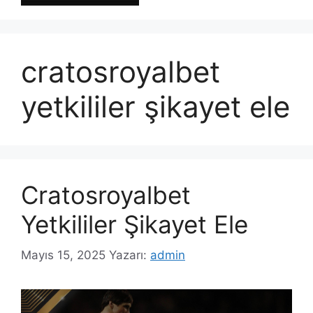
cratosroyalbet
yetkililer şikayet ele
Cratosroyalbet
Yetkililer Şikayet Ele
Mayıs 15, 2025
Yazarı:
admin