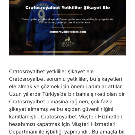
Cratosroyalbet yetkililer şikayet ele
Cratosroyalbet sorumlu yetkililer, bu şikayetleri
ele almak ve çözmek için önemli adımlar attılar.
Uzun yıllardır Türkiye’de bir bahis şirketi olan bir
Cratosroyalbet olmasına rağmen, çok fazla
şikayet almamış ve bu açıdan güvenilirliğini
kanıtlamıştır. Cratosroyalbet Müşteri Hizmetleri,
hesabımızı kapatmak için Müşteri Hizmetleri
Departmanı ile işbirliği yapmalıdır. Bu amaçla bir