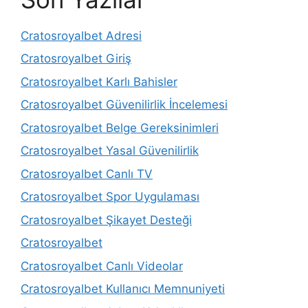
Cratosroyalbet Adresi
Cratosroyalbet Giriş
Cratosroyalbet Karlı Bahisler
Cratosroyalbet Güvenilirlik İncelemesi
Cratosroyalbet Belge Gereksinimleri
Cratosroyalbet Yasal Güvenilirlik
Cratosroyalbet Canlı TV
Cratosroyalbet Spor Uygulaması
Cratosroyalbet Şikayet Desteği
Cratosroyalbet
Cratosroyalbet Canlı Videolar
Cratosroyalbet Kullanıcı Memnuniyeti