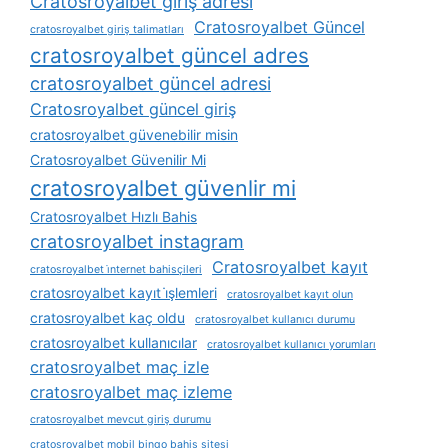
Cratosroyalbet giriş adresi
Cratosroyalbet Güncel
cratosroyalbet giriş talimatları
cratosroyalbet güncel adres
cratosroyalbet güncel adresi
Cratosroyalbet güncel giriş
cratosroyalbet güvenebilir misin
Cratosroyalbet Güvenilir Mi
cratosroyalbet güvenlir mi
Cratosroyalbet Hızlı Bahis
cratosroyalbet instagram
Cratosroyalbet kayıt
cratosroyalbet i̇nternet bahisçileri
cratosroyalbet kayıt i̇şlemleri
cratosroyalbet kayıt olun
cratosroyalbet kaç oldu
cratosroyalbet kullanıcı durumu
cratosroyalbet kullanıcılar
cratosroyalbet kullanıcı yorumları
cratosroyalbet maç izle
cratosroyalbet maç izleme
cratosroyalbet mevcut giriş durumu
cratosroyalbet mobil bingo bahis sitesi