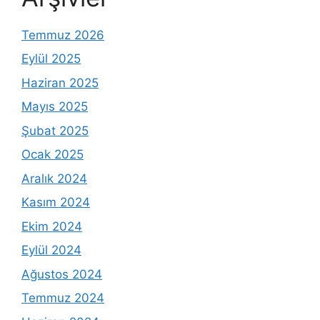
Temmuz 2026
Eylül 2025
Haziran 2025
Mayıs 2025
Şubat 2025
Ocak 2025
Aralık 2024
Kasım 2024
Ekim 2024
Eylül 2024
Ağustos 2024
Temmuz 2024