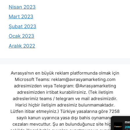
Nisan 2023
Mart 2023
Şubat 2023
Ocak 2023
Aralık 2022
Avrasya'nın en büyük reklam platformunda olmak için
Microsoft Teams:
reklam@avrasyamarketing.com
adresimizden veya Telegram: @Avrasyamarketing
adresimizden irtibat kurabilirsiniz. (Tek iletişim
adreslerimiz teams / telegram ve mail adresimizdir.
Harici hiçbir iletişim adresimiz bulunmamaktadır.
Lütfen itibar etmeyiniz.) Türkiye yasalarına göre 7258
sayılı kanun uyarınca yasa dışı bahis oynamanın
cezaları mevcuttur. Şu an bulunduğunuz site hiç bir