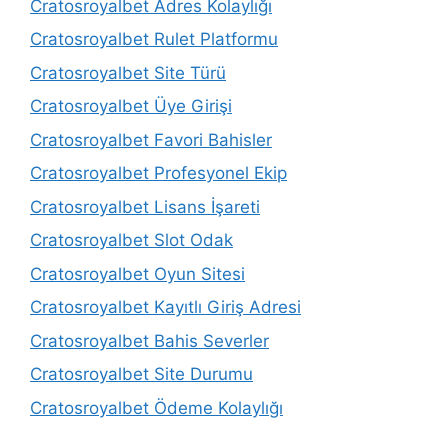
Cratosroyalbet Adres Kolaylığı
Cratosroyalbet Rulet Platformu
Cratosroyalbet Site Türü
Cratosroyalbet Üye Girişi
Cratosroyalbet Favori Bahisler
Cratosroyalbet Profesyonel Ekip
Cratosroyalbet Lisans İşareti
Cratosroyalbet Slot Odak
Cratosroyalbet Oyun Sitesi
Cratosroyalbet Kayıtlı Giriş Adresi
Cratosroyalbet Bahis Severler
Cratosroyalbet Site Durumu
Cratosroyalbet Ödeme Kolaylığı