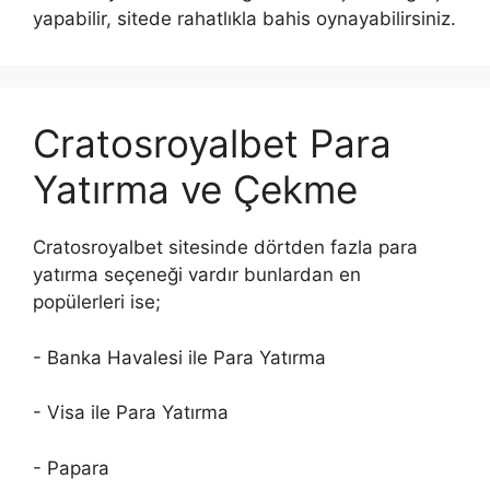
yapabilir, sitede rahatlıkla bahis oynayabilirsiniz.
Cratosroyalbet Para
Yatırma ve Çekme
Cratosroyalbet sitesinde dörtden fazla para
yatırma seçeneği vardır bunlardan en
popülerleri ise;
- Banka Havalesi ile Para Yatırma
- Visa ile Para Yatırma
- Papara