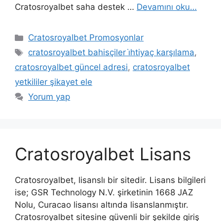
Cratosroyalbet saha destek …
Devamını oku…
Kategoriler
Cratosroyalbet Promosyonlar
Etiketler
cratosroyalbet bahisçiler i̇htiyaç karşılama
,
cratosroyalbet güncel adresi
,
cratosroyalbet
yetkililer şikayet ele
Yorum yap
Cratosroyalbet Lisans
Cratosroyalbet, lisanslı bir sitedir. Lisans bilgileri
ise; GSR Technology N.V. şirketinin 1668 JAZ
Nolu, Curacao lisansı altında lisanslanmıştır.
Cratosroyalbet sitesine güvenli bir şekilde giriş