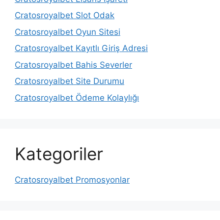
Cratosroyalbet Slot Odak
Cratosroyalbet Oyun Sitesi
Cratosroyalbet Kayıtlı Giriş Adresi
Cratosroyalbet Bahis Severler
Cratosroyalbet Site Durumu
Cratosroyalbet Ödeme Kolaylığı
Kategoriler
Cratosroyalbet Promosyonlar