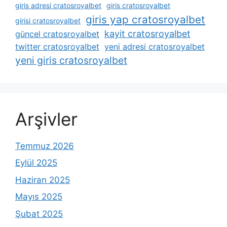
giris adresi cratosroyalbet
giris cratosroyalbet
giris yap cratosroyalbet
girisi cratosroyalbet
kayit cratosroyalbet
güncel cratosroyalbet
twitter cratosroyalbet
yeni adresi cratosroyalbet
yeni giris cratosroyalbet
Arşivler
Temmuz 2026
Eylül 2025
Haziran 2025
Mayıs 2025
Şubat 2025