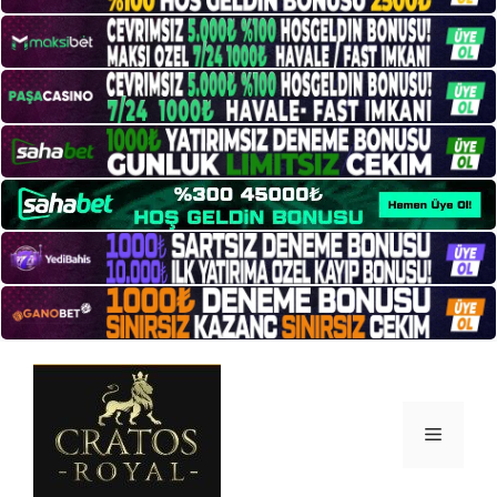
İçeriğe
atla
Menü