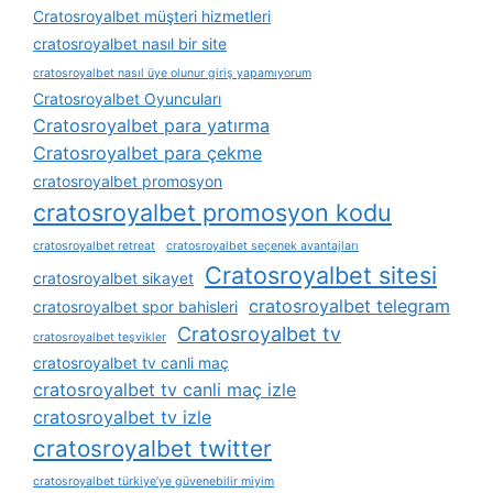
Cratosroyalbet müşteri hizmetleri
cratosroyalbet nasıl bir site
cratosroyalbet nasıl üye olunur giriş yapamıyorum
Cratosroyalbet Oyuncuları
Cratosroyalbet para yatırma
Cratosroyalbet para çekme
cratosroyalbet promosyon
cratosroyalbet promosyon kodu
cratosroyalbet retreat
cratosroyalbet seçenek avantajları
Cratosroyalbet sitesi
cratosroyalbet sikayet
cratosroyalbet telegram
cratosroyalbet spor bahisleri
Cratosroyalbet tv
cratosroyalbet teşvikler
cratosroyalbet tv canli maç
cratosroyalbet tv canli maç izle
cratosroyalbet tv izle
cratosroyalbet twitter
cratosroyalbet türkiye’ye güvenebilir miyim