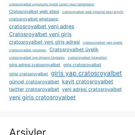
cratosroyalbet uygunluğu üyelik süreci nasıl tamamlanır
Cratosroyalbet web sitesi
cratosroyalbet web sitesine nasıl erişilir
cratosroyalbet whatsapp
cratosroyalbet yeni adres
Cratosroyalbet yeni giriş
cratosroyalbet yeni giriş adresi
cratosroyalbet yeni üyelik
Cratosroyalbet üyelik
cratosroyalbet yorumları
cratosroyalbet üye olmanın faydaları
cratosroyalbet şikayetleri
giris adresi cratosroyalbet
giris cratosroyalbet
giris yap cratosroyalbet
girisi cratosroyalbet
kayit cratosroyalbet
güncel cratosroyalbet
twitter cratosroyalbet
yeni adresi cratosroyalbet
yeni giris cratosroyalbet
Arşivler