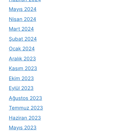
Mayıs 2024
Nisan 2024
Mart 2024
Şubat 2024
Ocak 2024
Aralık 2023
Kasım 2023
Ekim 2023
Eylül 2023
Ağustos 2023
Temmuz 2023
Haziran 2023
Mayıs 2023