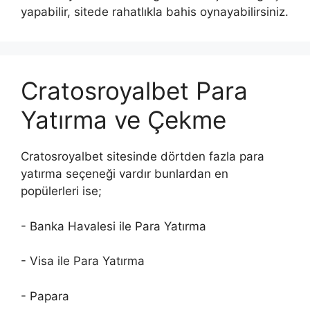
yapabilir, sitede rahatlıkla bahis oynayabilirsiniz.
Cratosroyalbet Para
Yatırma ve Çekme
Cratosroyalbet sitesinde dörtden fazla para
yatırma seçeneği vardır bunlardan en
popülerleri ise;
- Banka Havalesi ile Para Yatırma
- Visa ile Para Yatırma
- Papara