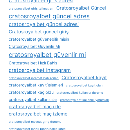
Cratosroyalbet giriş adresi
Cratosroyalbet Güncel
cratosroyalbet giriş talimatları
cratosroyalbet güncel adres
cratosroyalbet güncel adresi
Cratosroyalbet güncel giriş
cratosroyalbet güvenebilir misin
Cratosroyalbet Güvenilir Mi
cratosroyalbet güvenlir mi
Cratosroyalbet Hızlı Bahis
cratosroyalbet instagram
Cratosroyalbet kayıt
cratosroyalbet i̇nternet bahisçileri
cratosroyalbet kayıt i̇şlemleri
cratosroyalbet kayıt olun
cratosroyalbet kaç oldu
cratosroyalbet kullanıcı durumu
cratosroyalbet kullanıcılar
cratosroyalbet kullanıcı yorumları
cratosroyalbet maç izle
cratosroyalbet maç izleme
cratosroyalbet mevcut giriş durumu
cratosroyalbet mobil bingo bahis sitesi