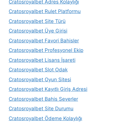
Cratosroyalbet Adres Kolaylığı
Cratosroyalbet Rulet Platformu
Cratosroyalbet Site Türü
Cratosroyalbet Üye Girişi
Cratosroyalbet Favori Bahisler
Cratosroyalbet Profesyonel Ekip
Cratosroyalbet Lisans İşareti
Cratosroyalbet Slot Odak
Cratosroyalbet Oyun Sitesi
Cratosroyalbet Kayıtlı Giriş Adresi
Cratosroyalbet Bahis Severler
Cratosroyalbet Site Durumu
Cratosroyalbet Ödeme Kolaylığı