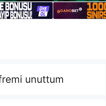
ifremi unuttum