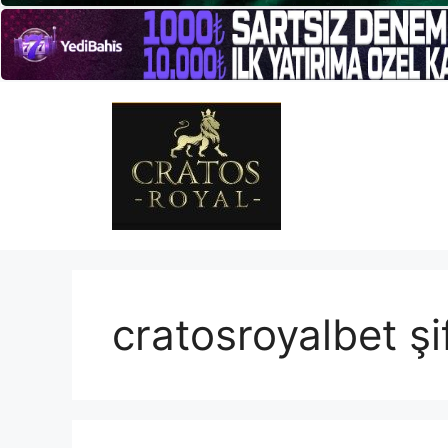
İçeriğe
atla
cratosroyalbet ş