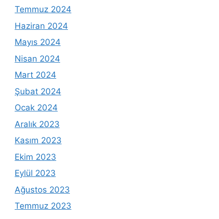
Temmuz 2024
Haziran 2024
Mayıs 2024
Nisan 2024
Mart 2024
Şubat 2024
Ocak 2024
Aralık 2023
Kasım 2023
Ekim 2023
Eylül 2023
Ağustos 2023
Temmuz 2023