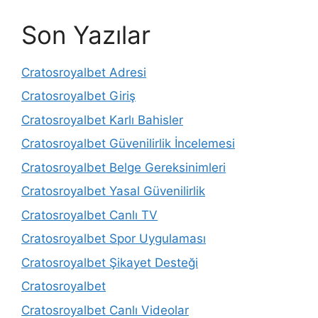
Son Yazılar
Cratosroyalbet Adresi
Cratosroyalbet Giriş
Cratosroyalbet Karlı Bahisler
Cratosroyalbet Güvenilirlik İncelemesi
Cratosroyalbet Belge Gereksinimleri
Cratosroyalbet Yasal Güvenilirlik
Cratosroyalbet Canlı TV
Cratosroyalbet Spor Uygulaması
Cratosroyalbet Şikayet Desteği
Cratosroyalbet
Cratosroyalbet Canlı Videolar