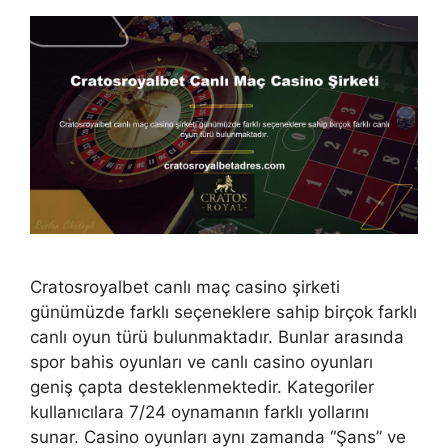
Cratosroyalbet canlı maç casino şirketi
günümüzde farklı seçeneklere sahip birçok farklı
canlı oyun türü bulunmaktadır. Bunlar arasında
spor bahis oyunları ve canlı casino oyunları
geniş çapta desteklenmektedir. Kategoriler
kullanıcılara 7/24 oynamanın farklı yollarını
sunar. Casino oyunları aynı zamanda “Şans” ve